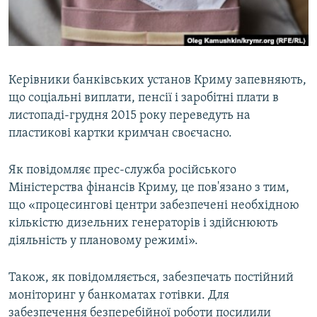
ВІДЕОУРОКИ «ELIFBE»
Русский
СВІДЧЕННЯ ОКУПАЦІЇ
Qırımtatar
УКРАЇНСЬКА ПРОБЛЕМА КРИМУ
Керівники банківських установ Криму запевняють,
ДОЛУЧАЙСЯ!
ІНФОГРАФІКА
що соціальні виплати, пенсії і заробітні плати в
листопаді-грудня 2015 року переведуть на
пластикові картки кримчан своєчасно.
Усі сайти RFE/RL
Як повідомляє прес-служба російського
Міністерства фінансів Криму, це пов'язано з тим,
що «процесингові центри забезпечені необхідною
кількістю дизельних генераторів і здійснюють
діяльність у плановому режимі».
Також, як повідомляється, забезпечать постійний
моніторинг у банкоматах готівки. Для
забезпечення безперебійної роботи посилили