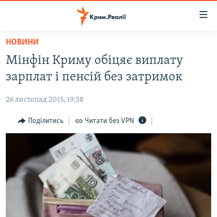
Доступність
посилання
Перейти
НОВИНИ
до
НОВИНИ
Мінфін Криму обіцяє виплату
основного
ВОДА.КРИМ
матеріалу
зарплат і пенсій без затримок
ВІДЕО ТА ФОТО
Перейти
до
26 листопад 2015, 19:38
ПОЛІТИКА
основної
БЛОГИ
Поділитись
Читати без VPN
навігації
Перейти
ПОГЛЯД
до
ІНТЕРВ'Ю
пошуку
ВСЕ ЗА ДЕНЬ
СПЕЦПРОЕКТИ
ЯК ОБІЙТИ БЛОКУВАННЯ
ДЕПОРТАЦІЯ