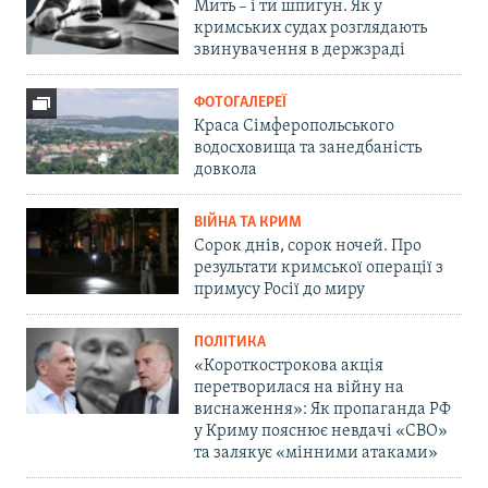
Мить – і ти шпигун. Як у
кримських судах розглядають
звинувачення в держзраді
ФОТОГАЛЕРЕЇ
Краса Сімферопольського
водосховища та занедбаність
довкола
ВІЙНА ТА КРИМ
Сорок днів, сорок ночей. Про
результати кримської операції з
примусу Росії до миру
ПОЛІТИКА
«Короткострокова акція
перетворилася на війну на
виснаження»: Як пропаганда РФ
у Криму пояснює невдачі «СВО»
та залякує «мінними атаками»