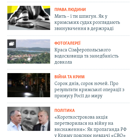
ПРАВА ЛЮДИНИ
Мить – і ти шпигун. Як у
кримських судах розглядають
звинувачення в держзраді
ФОТОГАЛЕРЕЇ
Краса Сімферопольського
водосховища та занедбаність
довкола
ВІЙНА ТА КРИМ
Сорок днів, сорок ночей. Про
результати кримської операції з
примусу Росії до миру
ПОЛІТИКА
«Короткострокова акція
перетворилася на війну на
виснаження»: Як пропаганда РФ
у Криму пояснює невдачі «СВО»