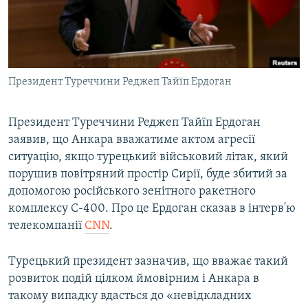
ВІДЕОУРОКИ «ELIFBE»
Русский
СВІДЧЕННЯ ОКУПАЦІЇ
Qırımtatar
УКРАЇНСЬКА ПРОБЛЕМА КРИМУ
Президент Туреччини Реджеп Тайїп Ердоган
ДОЛУЧАЙСЯ!
ІНФОГРАФІКА
Президент Туреччини Реджеп Тайїп Ердоган
заявив, що Анкара вважатиме актом агресії
Усі сайти RFE/RL
ситуацію, якщо турецький військовий літак, який
порушив повітряний простір Сирії, буде збитий за
допомогою російського зенітного ракетного
комплексу С-400. Про це Ердоган сказав в інтерв'ю
телекомпанії
CNN
.
Турецький президент зазначив, що вважає такий
розвиток подій цілком ймовірним і Анкара в
такому випадку вдасться до «невідкладних