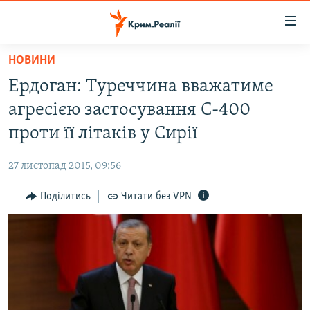
Доступність
посилання
Перейти
НОВИНИ
до
НОВИНИ
Ердоган: Туреччина вважатиме
основного
ВОДА.КРИМ
матеріалу
агресією застосування С-400
ВІДЕО ТА ФОТО
Перейти
проти її літаків у Сирії
до
ПОЛІТИКА
основної
27 листопад 2015, 09:56
БЛОГИ
навігації
Перейти
Поділитись
Читати без VPN
ПОГЛЯД
до
ІНТЕРВ'Ю
пошуку
ВСЕ ЗА ДЕНЬ
СПЕЦПРОЕКТИ
ЯК ОБІЙТИ БЛОКУВАННЯ
ДЕПОРТАЦІЯ