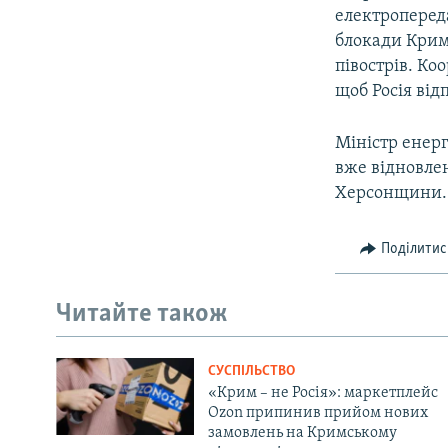
електропереда
блокади Крим
півострів. Ко
щоб Росія від
Міністр енер
вже відновле
Херсонщини.
Поділитис
Читайте також
СУСПІЛЬСТВО
«Крим – не Росія»: маркетплейс
Ozon припинив прийом нових
замовлень на Кримському