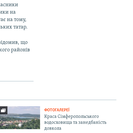
учасники
ики на
ає на тому,
ських татар.
відомив, що
кого районів
ФОТОГАЛЕРЕЇ
Краса Сімферопольського
водосховища та занедбаність
довкола