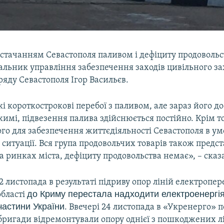
остачанням Севастополя паливом і дефіциту продовольс
альник управління забезпечення заходів цивільного за
ряду Севастополя Ігор Васильєв.
і короткострокові перебої з паливом, але зараз його д
мі, підвезення палива здійснюється постійно. Крім то
го для забезпечення життєдіяльності Севастополя в у
ситуації. Вся група продовольчих товарів також предст
а ринках міста, дефіциту продовольства немає», – сказа
 22 листопада в результаті підриву опор ліній електропер
до Криму перестала надходити електроенергія
області
частини України
. Ввечері 24 листопада в «Укренерго» 
бригади відремонтували опору однієї з пошкоджених л