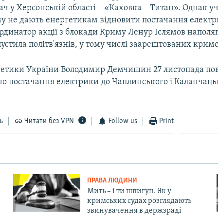
ч у Херсонській області – «Каховка – Титан». Однак 
у не дають енергетикам відновити постачання електр
ординатор акції з блокади Криму Ленур Іслямов наполяг
пустила політв'язнів, у тому числі заарештованих крим
гетики України Володимир Демчишин 27 листопада по
но постачання електрики до Чаплинського і Каланчаць
ь
Читати без VPN
Follow us
Print
ПРАВА ЛЮДИНИ
Мить – і ти шпигун. Як у
кримських судах розглядають
звинувачення в держзраді