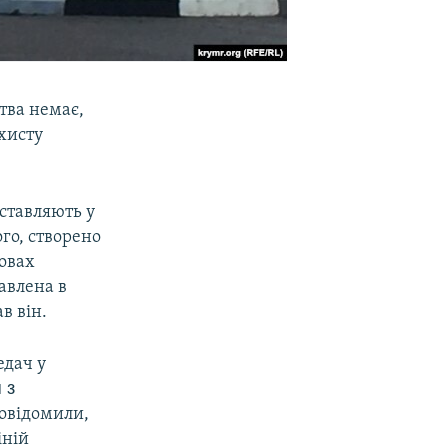
тва немає,
хисту
оставляють у
го, створено
мовах
авлена в
в він.
едач у
 з
повідомили,
іній