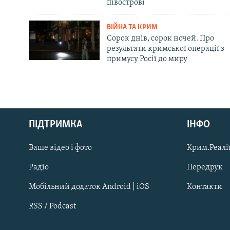
півострові
ВІЙНА ТА КРИМ
Сорок днів, сорок ночей. Про
результати кримської операції з
примусу Росії до миру
Русский
ПІДТРИМКА
ІНФО
Qırımtatar
Ваше відео і фото
Крим.Реалії
ДОЛУЧАЙСЯ!
Радіо
Передрук
Мобільний додаток Android | iOS
Контакти
RSS / Podcast
Усі сайти RFE/RL