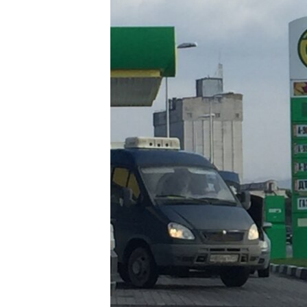
ВІДЕОУРОКИ «ELIFBE»
СВІДЧЕННЯ ОКУПАЦІЇ
УКРАЇНСЬКА ПРОБЛЕМА КРИМУ
ІНФОГРАФІКА