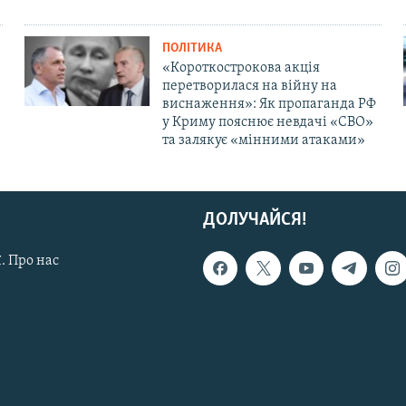
ПОЛІТИКА
«Короткострокова акція
перетворилася на війну на
виснаження»: Як пропаганда РФ
у Криму пояснює невдачі «СВО»
та залякує «мінними атаками»
ДОЛУЧАЙСЯ!
. Про нас