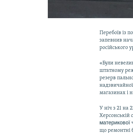
Перебоїв із п
запевнив нач
російського у
«Були невелик
штатному режи
резерв пально
надзвичайної 
магазинах і н
У ніч з 21 на
Херсонській 
материкової 
що ремонтні 