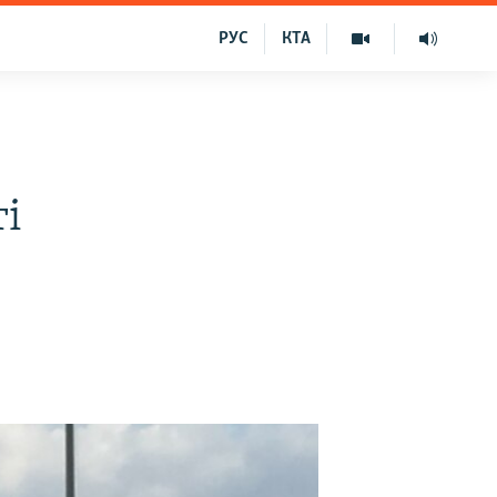
РУС
КТА
ті