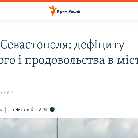
 Севастополя: дефіциту
го і продовольства в міс
, 15:17
ь
Читати без VPN