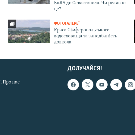
БпЛА до Севастополя. Чи реально
це?
ФОТОГАЛЕРЕЇ
Краса Сімферопольського
водосховища та занедбаність
довкола
ДОЛУЧАЙСЯ!
. Про нас