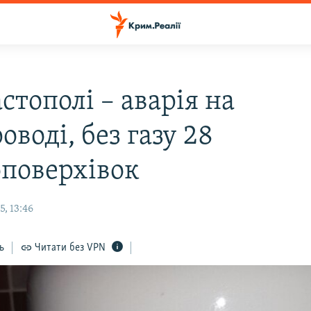
стополі – аварія на
оводі, без газу 28
оповерхівок
, 13:46
ь
Читати без VPN