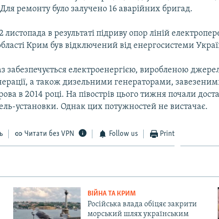
Для ремонту було залучено 16 аварійних бригад.
22 листопада в результаті підриву опор ліній електропер
області Крим був відключений від енергосистеми Украї
раз забезпечується електроенергією, виробленою джер
ерації, а також дизельними генераторами, завезеними 
рова в 2014 році. На півострів цього тижня почали доста
ель-установки. Однак цих потужностей не вистачає.
ь
Читати без VPN
Follow us
Print
ВІЙНА ТА КРИМ
Російська влада обіцяє закрити
морський шлях українським