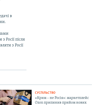
едачі в
ни.
елами
з Росії після
вляти з Росії
СУСПІЛЬСТВО
«Крим – не Росія»: маркетплейс
Ozon припинив прийом нових