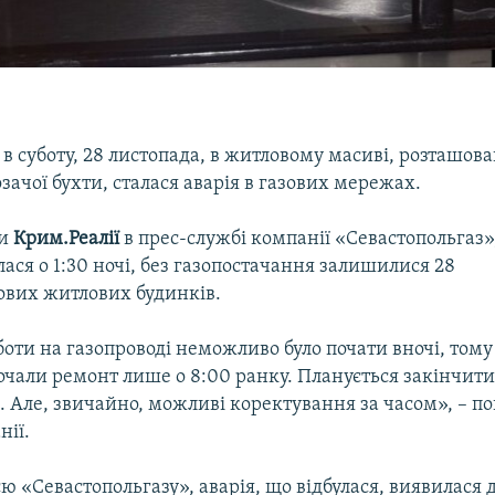
 в суботу, 28 листопада, в житловому масиві, розташов
ачої бухти, сталася аварія в газових мережах.
ли
Крим.Реалії
в прес-службі компанії «Севастопольгаз»,
алася о 1:30 ночі, без газопостачання залишилися 28
ових житлових будинків.
оти на газопроводі неможливо було почати вночі, тому
очали ремонт лише о 8:00 ранку. Планується закінчити
. Але, звичайно, можливі коректування за часом», – п
нії.
ю «Севастопольгазу», аварія, що відбулася, виявилася 