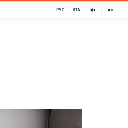
РУС
КТА