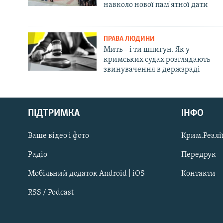
навколо нової пам'ятної дати
ПРАВА ЛЮДИНИ
Мить – і ти шпигун. Як у
кримських судах розглядають
звинувачення в держзраді
Русский
ПІДТРИМКА
ІНФО
Qırımtatar
Ваше відео і фото
Крим.Реалії
ДОЛУЧАЙСЯ!
Радіо
Передрук
Мобільний додаток Android | iOS
Контакти
RSS / Podcast
Усі сайти RFE/RL