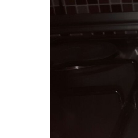
ВІДЕОУРОКИ «ELIFBE»
СВІДЧЕННЯ ОКУПАЦІЇ
УКРАЇНСЬКА ПРОБЛЕМА КРИМУ
ІНФОГРАФІКА