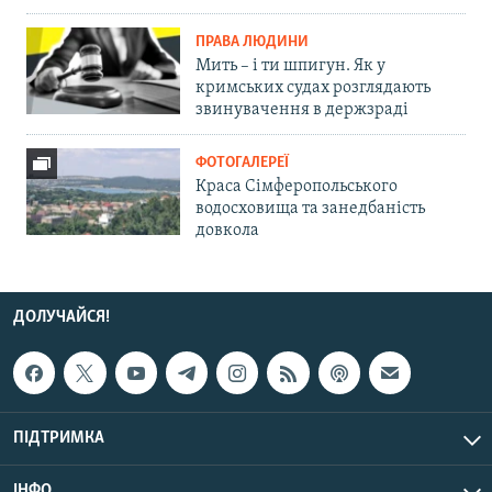
ПРАВА ЛЮДИНИ
Мить – і ти шпигун. Як у
кримських судах розглядають
звинувачення в держзраді
ФОТОГАЛЕРЕЇ
Краса Сімферопольського
водосховища та занедбаність
довкола
ДОЛУЧАЙСЯ!
ПІДТРИМКА
ІНФО