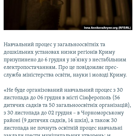
ВІДЕОУРОКИ «ELIFBE»
Русский
СВІДЧЕННЯ ОКУПАЦІЇ
Qırımtatar
УКРАЇНСЬКА ПРОБЛЕМА КРИМУ
ДОЛУЧАЙСЯ!
ІНФОГРАФІКА
Навчальний процес у загальноосвітніх та
дошкільних установах низки регіонів Криму
призупинено до 6 грудня у зв'язку з нестабільним
Усі сайти RFE/RL
електропостачанням. Про це повідомляє прес-
служба міністерства освіти, науки і молоді Криму.
«Не буде організований навчальний процес з 30
листопада до 06 грудня в місті Сімферополь (56
дитячих садків та 50 загальноосвітніх організацій),
з 30 листопада до 02 грудня – в Чорноморському
районі (9 дитячих садків, 14 шкіл), а також 30
листопада не почнуть освітній процес навчальні
заклади шести муніципальних утворень: м.