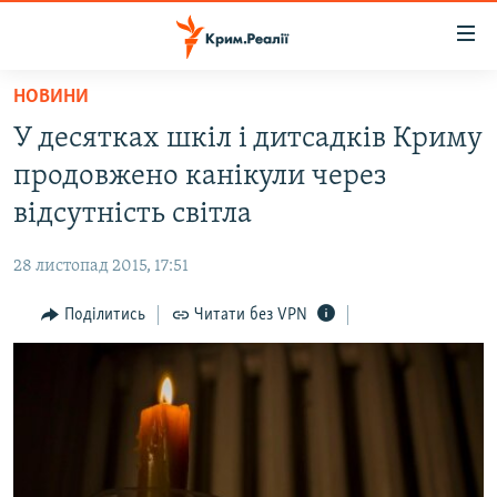
Доступність
посилання
Перейти
НОВИНИ
до
НОВИНИ
У десятках шкіл і дитсадків Криму
основного
ВОДА.КРИМ
матеріалу
продовжено канікули через
ВІДЕО ТА ФОТО
Перейти
відсутність світла
до
ПОЛІТИКА
основної
28 листопад 2015, 17:51
БЛОГИ
навігації
Перейти
Поділитись
Читати без VPN
ПОГЛЯД
до
ІНТЕРВ'Ю
пошуку
ВСЕ ЗА ДЕНЬ
СПЕЦПРОЕКТИ
ЯК ОБІЙТИ БЛОКУВАННЯ
ДЕПОРТАЦІЯ