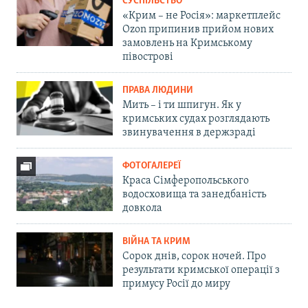
СУСПІЛЬСТВО
«Крим – не Росія»: маркетплейс
Ozon припинив прийом нових
замовлень на Кримському
півострові
ПРАВА ЛЮДИНИ
Мить – і ти шпигун. Як у
кримських судах розглядають
звинувачення в держзраді
ФОТОГАЛЕРЕЇ
Краса Сімферопольського
водосховища та занедбаність
довкола
ВІЙНА ТА КРИМ
Сорок днів, сорок ночей. Про
результати кримської операції з
примусу Росії до миру