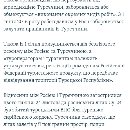
Також організаціям, що перебувають під
юрисдикцією Туреччини, забороняється або
обмежується «виконання окремих видів робіт». З 1
січня 2016 року роботодавцям у Росії забороняється
залучати працівників із Туреччини.
Також із 1 січня призупиняється дія безвізового
режиму між Росією та Туреччиною, а
«туроператорам і турагентам належить
утримуватися від реалізації громадянам Російської
Федерації туристського продукту, що передбачає
відвідування території Турецької Республіки».
Відносини між Росією і Туреччиною загострилися
цього тижня. 24 листопада російський літак Су-24
був збитий турецькими ВПС біля турецько-
сирійського кордону. Туреччина стверджує, що
літак залетів у її повітряний простір, попри