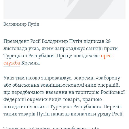
ВІДЕОУРОКИ «ELIFBE»
Русский
СВІДЧЕННЯ ОКУПАЦІЇ
Qırımtatar
Володимир Путін
УКРАЇНСЬКА ПРОБЛЕМА КРИМУ
ДОЛУЧАЙСЯ!
ІНФОГРАФІКА
Президент Росії Володимир Путін підписав 28
листопада указ, яким запроваджує санкції проти
Турецької Республіки. Про це повідомляє
прес-
Усі сайти RFE/RL
служба
Кремля.
Указ тимчасово запроваджує, зокрема, «заборону
або обмеження зовнішньоекономічних операцій,
що передбачають ввезення на територію Російської
Федерації окремих видів товарів, країною
походження яких є Турецька Республіка». Перелік
таких товарів Путін наказав визначити уряду Росії.