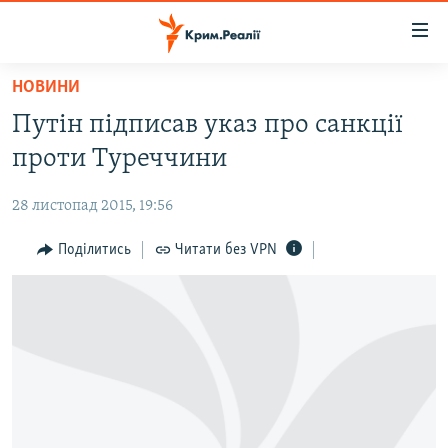
Доступність
посилання
Перейти
НОВИНИ
до
НОВИНИ
Путін підписав указ про санкції
основного
ВОДА.КРИМ
матеріалу
проти Туреччини
ВІДЕО ТА ФОТО
Перейти
до
28 листопад 2015, 19:56
ПОЛІТИКА
основної
БЛОГИ
Поділитись
Читати без VPN
навігації
Перейти
ПОГЛЯД
до
ІНТЕРВ'Ю
пошуку
ВСЕ ЗА ДЕНЬ
СПЕЦПРОЕКТИ
ЯК ОБІЙТИ БЛОКУВАННЯ
ДЕПОРТАЦІЯ