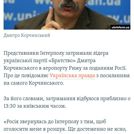
ВІДЕОУРОКИ «ELIFBE»
Русский
СВІДЧЕННЯ ОКУПАЦІЇ
Qırımtatar
УКРАЇНСЬКА ПРОБЛЕМА КРИМУ
Дмитро Корчинський
ДОЛУЧАЙСЯ!
ІНФОГРАФІКА
Представники Інтерполу затримали лідера
української партії «Братство» Дмитра
Усі сайти RFE/RL
Корчинського в аеропорту Риму за поданням Росії.
Про це повідомляє
Українська правда
з посиланням
на самого Корчинського.
За його словами, затримання відбулося приблизно о
13:30 за київським часом.
«Росія звернулась до Інтерполу з тим, щоб
оголосити мене в розшук. Ще достеменно не ясно,