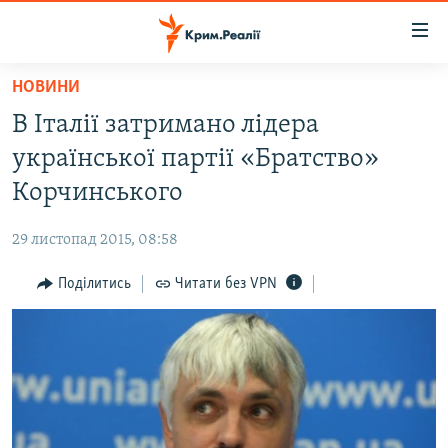
Доступність
посилання
Перейти
НОВИНИ
до
НОВИНИ
В Італії затримано лідера
основного
ВОДА.КРИМ
матеріалу
української партії «Братство»
ВІДЕО ТА ФОТО
Перейти
Корчинського
до
ПОЛІТИКА
основної
29 листопад 2015, 08:58
БЛОГИ
навігації
Перейти
Поділитись
Читати без VPN
ПОГЛЯД
до
ІНТЕРВ'Ю
пошуку
ВСЕ ЗА ДЕНЬ
СПЕЦПРОЕКТИ
ЯК ОБІЙТИ БЛОКУВАННЯ
ДЕПОРТАЦІЯ