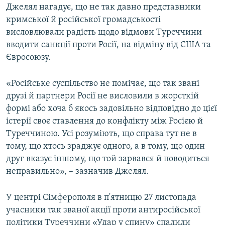
Джелял нагадує, що не так давно представники
кримської й російської громадськості
висловлювали радість щодо відмови Туреччини
вводити санкції проти Росії, на відміну від США та
Євросоюзу.
«Російське суспільство не помічає, що так звані
друзі й партнери Росії не висловили в жорсткій
формі або хоча б якось задовільно відповідно до цієї
істерії своє ставлення до конфлікту між Росією й
Туреччиною. Усі розуміють, що справа тут не в
тому, що хтось зраджує одного, а в тому, що один
друг вказує іншому, що той зарвався й поводиться
неправильно», – зазначив Джелял.
У центрі Сімферополя в п'ятницю 27 листопада
учасники так званої акції проти антиросійської
політики Туреччини «Удар у спину» спалили