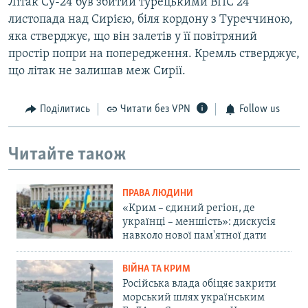
Літак Су-24 був збитий турецькими ВПС 24
листопада над Сирією, біля кордону з Туреччиною,
яка стверджує, що він залетів у її повітряний
простір попри на попередження. Кремль стверджує,
що літак не залишав меж Сирії.
Поділитись
Читати без VPN
Follow us
Читайте також
ПРАВА ЛЮДИНИ
«Крим – єдиний регіон, де
українці – меншість»: дискусія
навколо нової пам'ятної дати
ВІЙНА ТА КРИМ
Російська влада обіцяє закрити
морський шлях українським