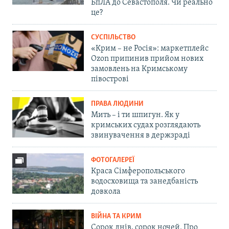
БпЛА до Севастополя. Чи реально
це?
СУСПІЛЬСТВО
«Крим – не Росія»: маркетплейс
Ozon припинив прийом нових
замовлень на Кримському
півострові
ПРАВА ЛЮДИНИ
Мить – і ти шпигун. Як у
кримських судах розглядають
звинувачення в держзраді
ФОТОГАЛЕРЕЇ
Краса Сімферопольського
водосховища та занедбаність
довкола
ВІЙНА ТА КРИМ
Сорок днів, сорок ночей. Про