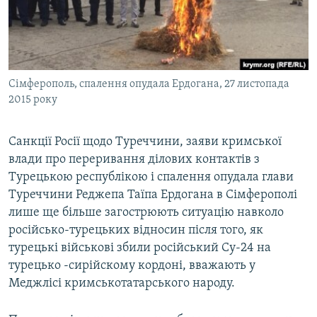
ВІДЕОУРОКИ «ELIFBE»
Русский
СВІДЧЕННЯ ОКУПАЦІЇ
Qırımtatar
УКРАЇНСЬКА ПРОБЛЕМА КРИМУ
Сімферополь, спалення опудала Ердогана, 27 листопада
ДОЛУЧАЙСЯ!
ІНФОГРАФІКА
2015 року
Санкції Росії щодо Туреччини, заяви кримської
Усі сайти RFE/RL
влади про переривання ділових контактів з
Турецькою республікою і спалення опудала глави
Туреччини Реджепа Таїпа Ердогана в Сімферополі
лише ще більше загострюють ситуацію навколо
російсько-турецьких відносин після того, як
турецькі військові збили російський Су-24 на
турецько -сирійскому кордоні, вважають у
Меджлісі кримськотатарського народу.