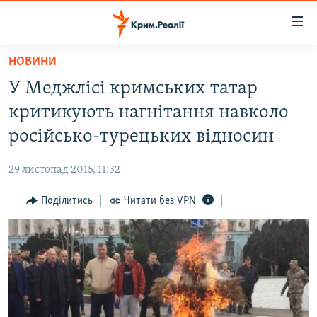
Доступність
посилання
Перейти
НОВИНИ
до
НОВИНИ
У Меджлісі кримських татар
основного
ВОДА.КРИМ
матеріалу
критикують нагнітання навколо
ВІДЕО ТА ФОТО
Перейти
російсько-турецьких відносин
до
ПОЛІТИКА
основної
29 листопад 2015, 11:32
БЛОГИ
навігації
Перейти
Поділитись
Читати без VPN
ПОГЛЯД
до
ІНТЕРВ'Ю
пошуку
ВСЕ ЗА ДЕНЬ
СПЕЦПРОЕКТИ
ЯК ОБІЙТИ БЛОКУВАННЯ
ДЕПОРТАЦІЯ