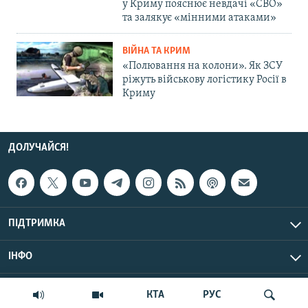
у Криму пояснює невдачі «СВО»
та залякує «мінними атаками»
ВІЙНА ТА КРИМ
«Полювання на колони». Як ЗСУ
ріжуть військову логістику Росії в
Криму
ДОЛУЧАЙСЯ!
ПІДТРИМКА
ІНФО
© Крим.Реалії, 2026 | Усі права застережено.
КТА
РУС