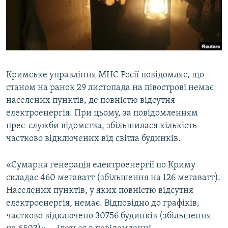
ВІДЕОУРОКИ «ELIFBE»
Русский
СВІДЧЕННЯ ОКУПАЦІЇ
Qırımtatar
УКРАЇНСЬКА ПРОБЛЕМА КРИМУ
ДОЛУЧАЙСЯ!
ІНФОГРАФІКА
Кримське управління МНС Росії повідомляє, що
станом на ранок 29 листопада на півострові немає
населених пунктів, де повністю відсутня
Усі сайти RFE/RL
електроенергія. При цьому, за повідомленням
прес-служби відомства, збільшилася кількість
частково відключених від світла будинків.
«Сумарна генерація електроенергії по Криму
складає 460 мегаватт (збільшення на 126 мегаватт).
Населених пунктів, у яких повністю відсутня
електроенергія, немає. Відповідно до графіків,
частково відключено 30756 будинків (збільшення