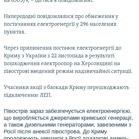
на 6503)», – ідеться в повідомленні.
Напередодні повідомлялося про обмеження у
постачаннях електроенергії у 296 населених
пунктах.
Через припинення поставок електроенергії до
Криму з України з 22 листопада в результаті
пошкодження електроопор на Херсонщині на
півострові введений режим надзвичайної ситуації.
Учасники акції з блокади Криму перешкоджають
підключенню ЛЕП.
Півострів зараз забезпечується електроенергією,
що виробляється джерелами кримської генерації,
а також дизельними генераторами, завезеними з
Росії після анексії півострова. До Криму
продовжують завозити з Росії додаткові дизель-