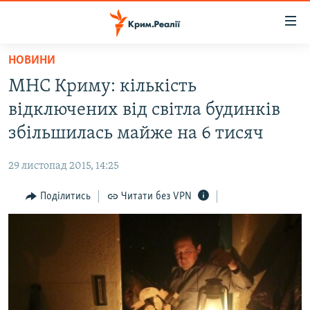
Доступність
посилання
Перейти
НОВИНИ
до
НОВИНИ
МНС Криму: кількість
основного
ВОДА.КРИМ
матеріалу
відключених від світла будинків
ВІДЕО ТА ФОТО
Перейти
збільшилась майже на 6 тисяч
до
ПОЛІТИКА
основної
29 листопад 2015, 14:25
БЛОГИ
навігації
Перейти
Поділитись
Читати без VPN
ПОГЛЯД
до
ІНТЕРВ'Ю
пошуку
ВСЕ ЗА ДЕНЬ
СПЕЦПРОЕКТИ
ЯК ОБІЙТИ БЛОКУВАННЯ
ДЕПОРТАЦІЯ