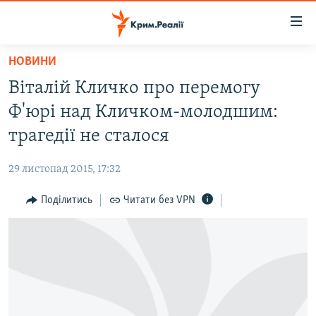
Доступність
посилання
Перейти
НОВИНИ
до
НОВИНИ
Віталій Кличко про перемогу
основного
ВОДА.КРИМ
матеріалу
Ф'юрі над Кличком-молодшим:
ВІДЕО ТА ФОТО
Перейти
трагедії не сталося
до
ПОЛІТИКА
основної
29 листопад 2015, 17:32
БЛОГИ
навігації
Перейти
Поділитись
Читати без VPN
ПОГЛЯД
до
ІНТЕРВ'Ю
пошуку
ВСЕ ЗА ДЕНЬ
СПЕЦПРОЕКТИ
ЯК ОБІЙТИ БЛОКУВАННЯ
ДЕПОРТАЦІЯ