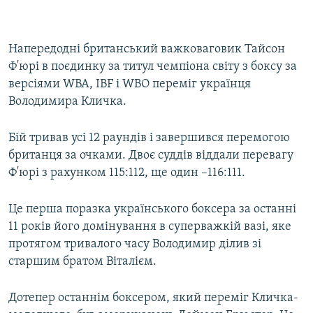
Напередодні британський важковаговик Тайсон
Ф'юрі в поєдинку за титул чемпіона світу з боксу за
версіями WBA, IBF і WBO переміг українця
Володимира Кличка.
Бій тривав усі 12 раундів і завершився перемогою
британця за очками. Двоє суддів віддали перевагу
Ф'юрі з рахунком 115:112, ще один –116:111.
Це перша поразка українського боксера за останні
11 років його домінування в суперважкій вазі, яке
протягом тривалого часу Володимир ділив зі
старшим братом Віталієм.
Дотепер останнім боксером, який переміг Кличка-