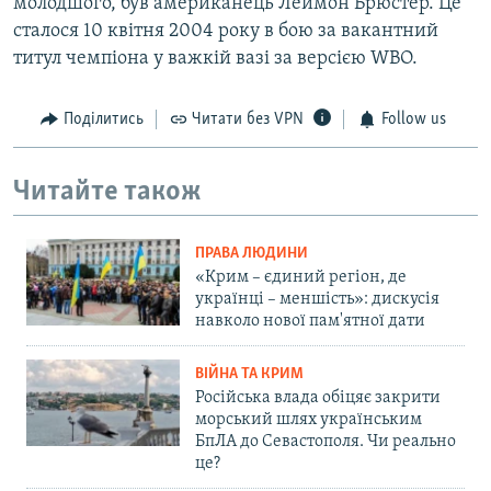
молодшого, був американець Леймон Брюстер. Це
сталося 10 квітня 2004 року в бою за вакантний
титул чемпіона у важкій вазі за версією WBO.
Поділитись
Читати без VPN
Follow us
Читайте також
ПРАВА ЛЮДИНИ
«Крим – єдиний регіон, де
українці – меншість»: дискусія
навколо нової пам'ятної дати
ВІЙНА ТА КРИМ
Російська влада обіцяє закрити
морський шлях українським
БпЛА до Севастополя. Чи реально
це?