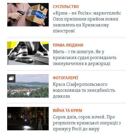
СУСПІЛЬСТВО
«Крим – не Росія»: маркетплейс
Ozon припинив прийом нових
замовлень на Кримському
півострові
ПРАВА ЛЮДИНИ
Мить – і ти шпигун. Як у
кримських судах розглядають
звинувачення в держзраді
ФОТОГАЛЕРЕЇ
Краса Сімферопольського
водосховища та занедбаність
довкола
ВІЙНА ТА КРИМ
Сорок днів, сорок ночей. Про
результати кримської операції з
примусу Росії до миру