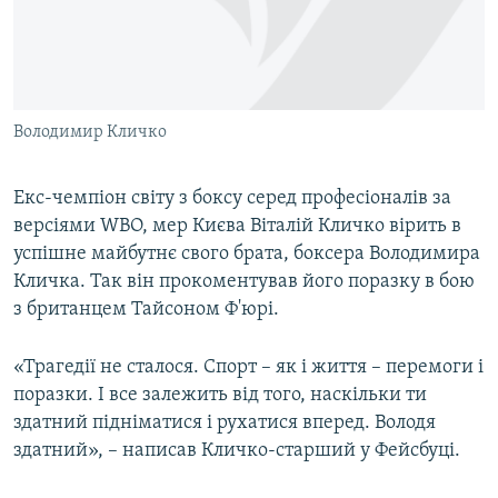
ВІДЕОУРОКИ «ELIFBE»
Русский
СВІДЧЕННЯ ОКУПАЦІЇ
Qırımtatar
УКРАЇНСЬКА ПРОБЛЕМА КРИМУ
Володимир Кличко
ДОЛУЧАЙСЯ!
ІНФОГРАФІКА
Екс-чемпіон світу з боксу серед професіоналів за
версіями WBO, мер Києва Віталій Кличко вірить в
Усі сайти RFE/RL
успішне майбутнє свого брата, боксера Володимира
Кличка. Так він прокоментував його поразку в бою
з британцем Тайсоном Ф'юрі.
«Трагедії не сталося. Спорт – як і життя – перемоги і
поразки. І все залежить від того, наскільки ти
здатний підніматися і рухатися вперед. Володя
здатний», – написав Кличко-старший у Фейсбуці.