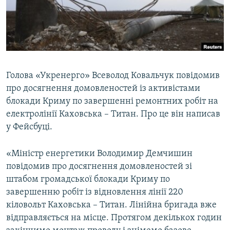
ВІДЕОУРОКИ «ELIFBE»
Русский
СВІДЧЕННЯ ОКУПАЦІЇ
Qırımtatar
УКРАЇНСЬКА ПРОБЛЕМА КРИМУ
ДОЛУЧАЙСЯ!
ІНФОГРАФІКА
Голова «Укренерго» Всеволод Ковальчук повідомив
про досягнення домовленостей із активістами
блокади Криму по завершенні ремонтних робіт на
Усі сайти RFE/RL
електролінії Каховська – Титан. Про це він написав
у Фейсбуці.
«Міністр енергетики Володимир Демчишин
повідомив про досягнення домовленостей зі
штабом громадської блокади Криму по
завершенню робіт із відновлення лінії 220
кіловольт Каховська – Титан. Лінійна бригада вже
відправляється на місце. Протягом декількох годин