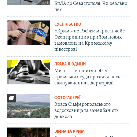
БпЛА до Севастополя. Чи реально
це?
СУСПІЛЬСТВО
«Крим – не Росія»: маркетплейс
Ozon припинив прийом нових
замовлень на Кримському
півострові
ПРАВА ЛЮДИНИ
Мить – і ти шпигун. Як у
кримських судах розглядають
звинувачення в держзраді
ФОТОГАЛЕРЕЇ
Краса Сімферопольського
водосховища та занедбаність
довкола
ВІЙНА ТА КРИМ