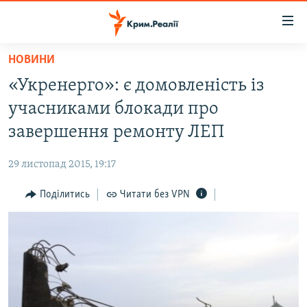
Доступність
посилання
Перейти
НОВИНИ
до
НОВИНИ
«Укренерго»: є домовленість із
основного
ВОДА.КРИМ
матеріалу
учасниками блокади про
ВІДЕО ТА ФОТО
Перейти
завершення ремонту ЛЕП
до
ПОЛІТИКА
основної
29 листопад 2015, 19:17
БЛОГИ
навігації
Перейти
Поділитись
Читати без VPN
ПОГЛЯД
до
ІНТЕРВ'Ю
пошуку
ВСЕ ЗА ДЕНЬ
СПЕЦПРОЕКТИ
ЯК ОБІЙТИ БЛОКУВАННЯ
ДЕПОРТАЦІЯ