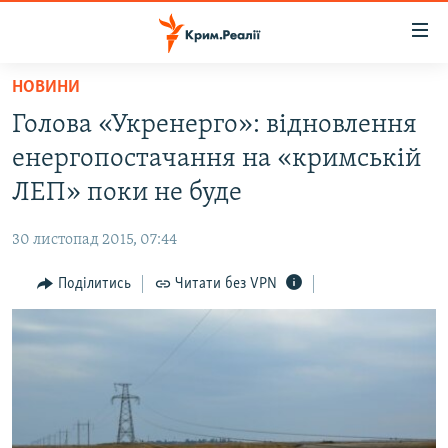
Доступність
посилання
Перейти
НОВИНИ
до
НОВИНИ
Голова «Укренерго»: відновлення
основного
ВОДА.КРИМ
матеріалу
енергопостачання на «кримській
ВІДЕО ТА ФОТО
Перейти
ЛЕП» поки не буде
до
ПОЛІТИКА
основної
30 листопад 2015, 07:44
БЛОГИ
навігації
Перейти
Поділитись
Читати без VPN
ПОГЛЯД
до
ІНТЕРВ'Ю
пошуку
ВСЕ ЗА ДЕНЬ
СПЕЦПРОЕКТИ
ЯК ОБІЙТИ БЛОКУВАННЯ
ДЕПОРТАЦІЯ