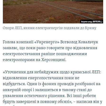
ВІДЕОУРОКИ «ELIFBE»
Русский
СВІДЧЕННЯ ОКУПАЦІЇ
Qırımtatar
УКРАЇНСЬКА ПРОБЛЕМА КРИМУ
Опори ЛЕП, якими електроенергію подавали до Криму
ДОЛУЧАЙСЯ!
ІНФОГРАФІКА
Голова компанії «Укренерго» Всеволод Ковальчук
заявляє, що поки рано говорити про відновлення
Усі сайти RFE/RL
електропостачання раніше пошкодженими
електроопорами на Херсонщині.
«Уточнення для небайдужих щодо кримської ЛЕП:
відновлення енергопостачання поки не
відбудеться. Один із фазних проводів розібраної на
анкерній опорі і залишиться в такому стані до
ухвалення остаточного рішення. Всі інші роботи
будуть завершені в повному обсязі», – написав він у