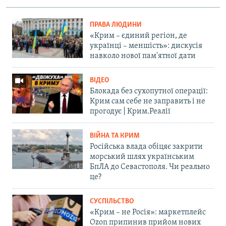
ПРАВА ЛЮДИНИ
«Крим – єдиний регіон, де
українці – меншість»: дискусія
навколо нової пам'ятної дати
ВІДЕО
Блокада без сухопутної операції:
Крим сам себе не заправить і не
прогодує | Крим.Реалії
ВІЙНА ТА КРИМ
Російська влада обіцяє закрити
морський шлях українським
БпЛА до Севастополя. Чи реально
це?
СУСПІЛЬСТВО
«Крим – не Росія»: маркетплейс
Ozon припинив прийом нових