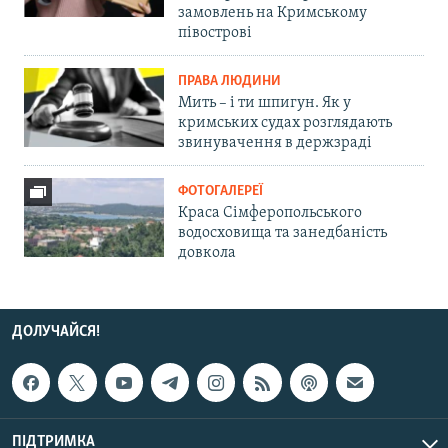
замовлень на Кримському
півострові
ПРАВА ЛЮДИНИ
Мить – і ти шпигун. Як у
кримських судах розглядають
звинувачення в держзраді
ФОТОГАЛЕРЕЇ
Краса Сімферопольського
водосховища та занедбаність
довкола
ДОЛУЧАЙСЯ!
ПІДТРИМКА