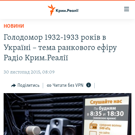
Доступність
посилання
Перейти
НОВИНИ
до
НОВИНИ
Голодомор 1932-1933 років в
основного
ВОДА.КРИМ
матеріалу
Україні – тема ранкового ефіру
ВІДЕО ТА ФОТО
Перейти
Радіо Крим.Реалії
до
ПОЛІТИКА
основної
30 листопад 2015, 08:09
БЛОГИ
навігації
Перейти
Поділитись
Читати без VPN
ПОГЛЯД
до
ІНТЕРВ'Ю
пошуку
ВСЕ ЗА ДЕНЬ
СПЕЦПРОЕКТИ
ЯК ОБІЙТИ БЛОКУВАННЯ
ДЕПОРТАЦІЯ