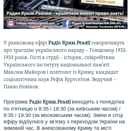
ВІДЕОУРОКИ «ELIFBE»
Русский
СВІДЧЕННЯ ОКУПАЦІЇ
Qırımtatar
УКРАЇНСЬКА ПРОБЛЕМА КРИМУ
ДОЛУЧАЙСЯ!
ІНФОГРАФІКА
У ранковому ефірі
Радіо Крим.Реалії
говоритимуть
про трагедію українського народу – Голодомор 1932-
1933 років. Гості в студії – історик, співробітник
Усі сайти RFE/RL
Українського інституту національної пам'яті
Максим Майоров і політолог із Криму, кандидат
соціологічних наук Рефік Куртсеїтов. Ведучий –
Павло Новіков.
Програма
виходить з понеділка
Радіо Крим.Реалії
по п'ятницю о 8:35 і 18:30 (за київським часом) /
9:35 і 19:30 (за московським часом). Зміни в сітці
ефіру відбулися у зв'язку з переходом України на
зимовий час. В анексованому Криму та місті