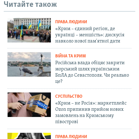
Читайте також
ПРАВА ЛЮДИНИ
«Крим – єдиний регіон, де
українці – меншість»: дискусія
навколо нової пам'ятної дати
ВІЙНА ТА КРИМ
Російська влада обіцяє закрити
морський шлях українським
БпЛА до Севастополя. Чи реально
це?
СУСПІЛЬСТВО
«Крим – не Росія»: маркетплейс
Ozon припинив прийом нових
замовлень на Кримському
півострові
ПРАВА ЛЮДИНИ