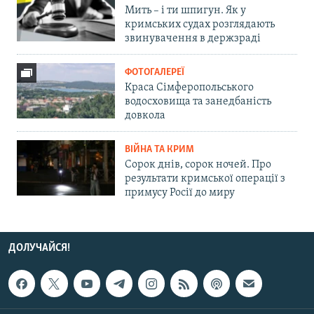
Мить – і ти шпигун. Як у
кримських судах розглядають
звинувачення в держзраді
ФОТОГАЛЕРЕЇ
Краса Сімферопольського
водосховища та занедбаність
довкола
ВІЙНА ТА КРИМ
Сорок днів, сорок ночей. Про
результати кримської операції з
примусу Росії до миру
ДОЛУЧАЙСЯ!