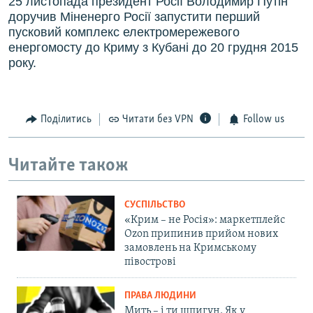
25 листопада президент Росії Володимир Путін
доручив Міненерго Росії запустити перший
пусковий комплекс електромережевого
енергомосту до Криму з Кубані до 20 грудня 2015
року.
Поділитись
Читати без VPN
Follow us
Читайте також
СУСПІЛЬСТВО
«Крим – не Росія»: маркетплейс
Ozon припинив прийом нових
замовлень на Кримському
півострові
ПРАВА ЛЮДИНИ
Мить – і ти шпигун. Як у