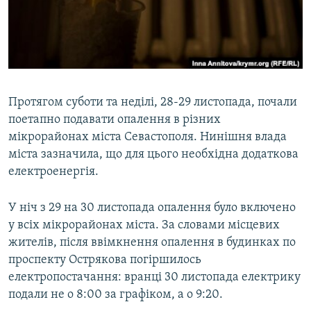
ВІДЕОУРОКИ «ELIFBE»
Русский
СВІДЧЕННЯ ОКУПАЦІЇ
Qırımtatar
УКРАЇНСЬКА ПРОБЛЕМА КРИМУ
ДОЛУЧАЙСЯ!
ІНФОГРАФІКА
Протягом суботи та неділі, 28-29 листопада, почали
поетапно подавати опалення в різних
мікрорайонах міста Севастополя. Нинішня влада
Усі сайти RFE/RL
міста зазначила, що для цього необхідна додаткова
електроенергія.
У ніч з 29 на 30 листопада опалення було включено
у всіх мікрорайонах міста. За словами місцевих
жителів, після ввімкнення опалення в будинках по
проспекту Острякова погіршилось
електропостачання: вранці 30 листопада електрику
подали не о 8:00 за графіком, а о 9:20.