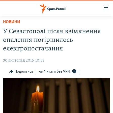
Доступність
посилання
Перейти
НОВИНИ
до
НОВИНИ
У Севастополі після ввімкнення
основного
ВОДА.КРИМ
матеріалу
опалення погіршилось
ВІДЕО ТА ФОТО
Перейти
електропостачання
до
ПОЛІТИКА
основної
30 листопад 2015, 10:53
БЛОГИ
навігації
Перейти
Поділитись
Читати без VPN
ПОГЛЯД
до
ІНТЕРВ'Ю
пошуку
ВСЕ ЗА ДЕНЬ
СПЕЦПРОЕКТИ
ЯК ОБІЙТИ БЛОКУВАННЯ
ДЕПОРТАЦІЯ