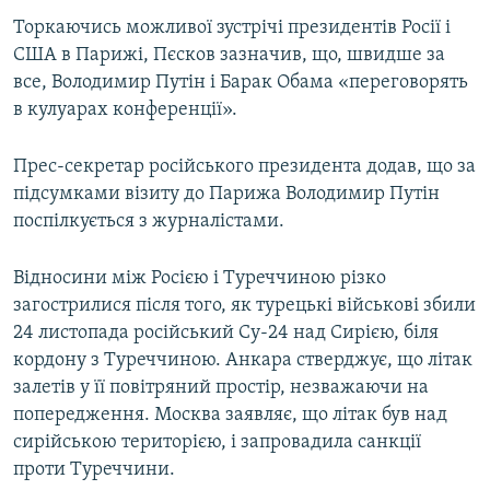
Торкаючись можливої зустрічі президентів Росії і
США в Парижі, Пєсков зазначив, що, швидше за
все, Володимир Путін і Барак Обама «переговорять
в кулуарах конференції».
Прес-секретар російського президента додав, що за
підсумками візиту до Парижа Володимир Путін
поспілкується з журналістами.
Відносини між Росією і Туреччиною різко
загострилися після того, як турецькі військові збили
24 листопада російський Су-24 над Сирією, біля
кордону з Туреччиною. Анкара стверджує, що літак
залетів у її повітряний простір, незважаючи на
попередження. Москва заявляє, що літак був над
сирійською територією, і запровадила санкції
проти Туреччини.