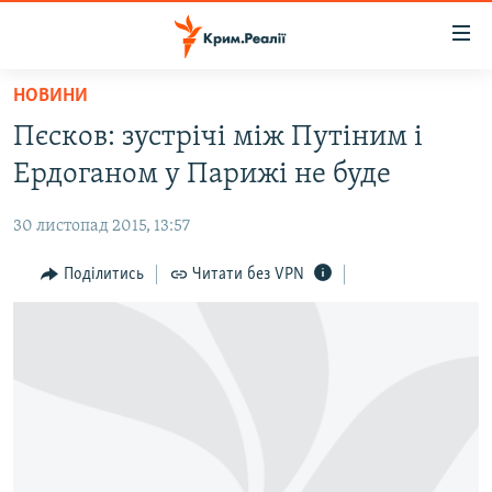
Доступність
посилання
Перейти
НОВИНИ
до
НОВИНИ
Пєсков: зустрічі між Путіним і
основного
ВОДА.КРИМ
матеріалу
Ердоганом у Парижі не буде
ВІДЕО ТА ФОТО
Перейти
до
30 листопад 2015, 13:57
ПОЛІТИКА
основної
БЛОГИ
Поділитись
Читати без VPN
навігації
Перейти
ПОГЛЯД
до
ІНТЕРВ'Ю
пошуку
ВСЕ ЗА ДЕНЬ
СПЕЦПРОЕКТИ
ЯК ОБІЙТИ БЛОКУВАННЯ
ДЕПОРТАЦІЯ