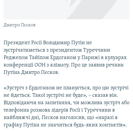
ВІДЕОУРОКИ «ELIFBE»
Русский
СВІДЧЕННЯ ОКУПАЦІЇ
Qırımtatar
Дмитро Пєсков
УКРАЇНСЬКА ПРОБЛЕМА КРИМУ
ДОЛУЧАЙСЯ!
ІНФОГРАФІКА
Президент Росії Володимир Путін не
зустрічатиметься з президентом Туреччини
Реджепом Тайїпом Ердоганом у Парижі в кулуарах
Усі сайти RFE/RL
конференції ООН з клімату. Про це заявив речник
Путіна Дмитро Пєсков.
«Зустріч з Ердоганом не планується, про цю зустрічі
не йдеться. Такої зустрічі не буде», – сказав він.
Відповідаючи на запитання, чи можлива зустріч або
телефонна розмова лідерів Росії і Туреччини в
найближчі дні, Пєсков наголосив, що «наразі в
графіку Путіна не значиться будь-яких контактів».