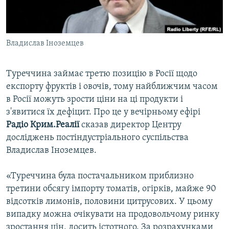
ВІДЕОУРОКИ «ELIFBE»
Русский
СВІДЧЕННЯ ОКУПАЦІЇ
Qırımtatar
Владислав Іноземцев
УКРАЇНСЬКА ПРОБЛЕМА КРИМУ
ДОЛУЧАЙСЯ!
ІНФОГРАФІКА
Туреччина займає третю позицію в Росії щодо
експорту фруктів і овочів, тому найближчим часом
в Росії можуть зрости ціни на ці продукти і
Усі сайти RFE/RL
з'явитися їх дефіцит. Про це у вечірньому ефірі
Радіо Крим.Реалії
сказав директор Центру
досліджень постіндустріального суспільства
Владислав Іноземцев.
«Туреччина була постачальником приблизно
третини обсягу імпорту томатів, огірків, майже 90
відсотків лимонів, половини цитрусових. У цьому
випадку можна очікувати на продовольчому ринку
зростання цін, досить істотного. За розрахунками