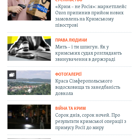
СУСПІЛЬСТВО
«Крим – не Росія»: маркетплейс
Ozon припинив прийом нових
замовлень на Кримському
півострові
ПРАВА ЛЮДИНИ
Мить – і ти шпигун. Як у
кримських судах розглядають
звинувачення в держзраді
ФОТОГАЛЕРЕЇ
Краса Сімферопольського
водосховища та занедбаність
довкола
ВІЙНА ТА КРИМ
Сорок днів, сорок ночей. Про
результати кримської операції з
примусу Росії до миру