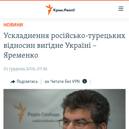
Доступність
посилання
Перейти
НОВИНИ
до
НОВИНИ
Ускладнення російсько-турецьких
основного
ВОДА.КРИМ
матеріалу
відносин вигідне Україні –
ВІДЕО ТА ФОТО
Перейти
Яременко
до
ПОЛІТИКА
основної
01 грудень 2015, 07:45
БЛОГИ
навігації
Перейти
Поділитись
Читати без VPN
ПОГЛЯД
до
ІНТЕРВ'Ю
пошуку
ВСЕ ЗА ДЕНЬ
СПЕЦПРОЕКТИ
ЯК ОБІЙТИ БЛОКУВАННЯ
ДЕПОРТАЦІЯ