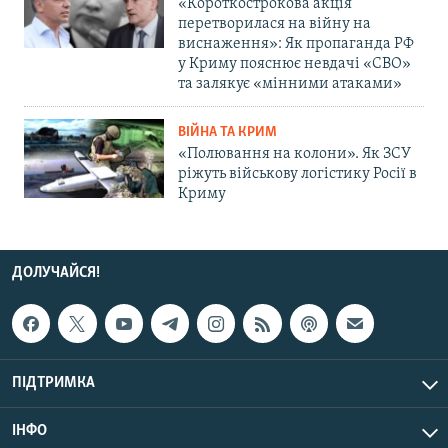
«Короткострокова акція
перетворилася на війну на
виснаження»: Як пропаганда РФ
у Криму пояснює невдачі «СВО»
та залякує «мінними атаками»
ВІЙНА ТА КРИМ
«Полювання на колони». Як ЗСУ
ріжуть військову логістику Росії в
Криму
ДОЛУЧАЙСЯ!
ПІДТРИМКА
ІНФО