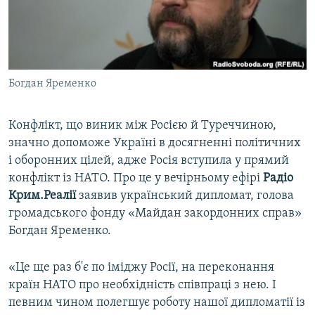
ВІДЕОУРОКИ «ELIFBE»
Русский
СВІДЧЕННЯ ОКУПАЦІЇ
Qırımtatar
УКРАЇНСЬКА ПРОБЛЕМА КРИМУ
Богдан Яременко
ДОЛУЧАЙСЯ!
ІНФОГРАФІКА
Конфлікт, що виник між Росією й Туреччиною,
значно допоможе Україні в досягненні політичних
Усі сайти RFE/RL
і оборонних цілей, адже Росія вступила у прямий
конфлікт із НАТО. Про це у вечірньому ефірі
Радіо
Крим.Реалії
заявив український дипломат, голова
громадського фонду «Майдан закордонних справ»
Богдан Яременко.
«Це ще раз б'є по іміджу Росії, на переконання
країн НАТО про необхідність співпраці з нею. І
певним чином полегшує роботу нашої дипломатії із