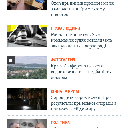
Ozon припинив прийом нових
замовлень на Кримському
півострові
ПРАВА ЛЮДИНИ
Мить – і ти шпигун. Як у
кримських судах розглядають
звинувачення в держзраді
ФОТОГАЛЕРЕЇ
Краса Сімферопольського
водосховища та занедбаність
довкола
ВІЙНА ТА КРИМ
Сорок днів, сорок ночей. Про
результати кримської операції з
примусу Росії до миру
ПОЛІТИКА