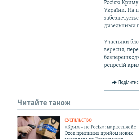
Росією Криму
України. На п
забезпечуєть
дизельними ге
Учасники бло
вересня, пер
безперешкодн
репресій крим
Поділитис
Читайте також
СУСПІЛЬСТВО
«Крим – не Росія»: маркетплейс
Ozon припинив прийом нових