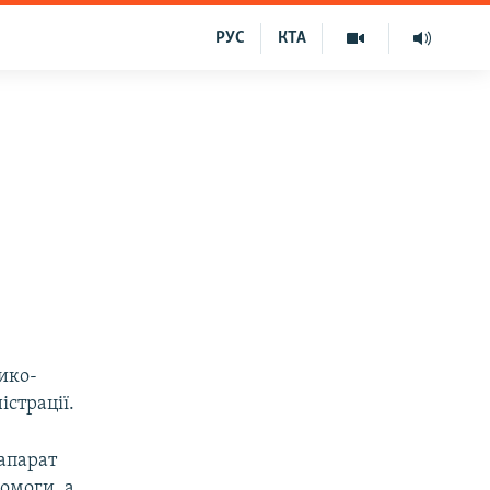
РУС
КТА
ико-
істрації.
апарат
омоги, а