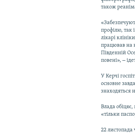
ВІДЕОУРОКИ «ELIFBE»
також реанім
СВІДЧЕННЯ ОКУПАЦІЇ
«Забезпечують
УКРАЇНСЬКА ПРОБЛЕМА КРИМУ
профілю, так 
ІНФОГРАФІКА
лікарі клінік
працював на 
Південній Осе
–
повені»,
іде
У Керчі госпі
основне завд
знаходяться н
Влада обіцяє,
«тільки паспо
22 листопада 