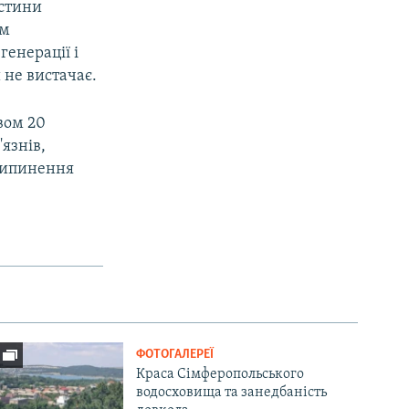
астини
им
енерації і
 не вистачає.
вом 20
язнів,
припинення
ФОТОГАЛЕРЕЇ
Краса Сімферопольського
водосховища та занедбаність