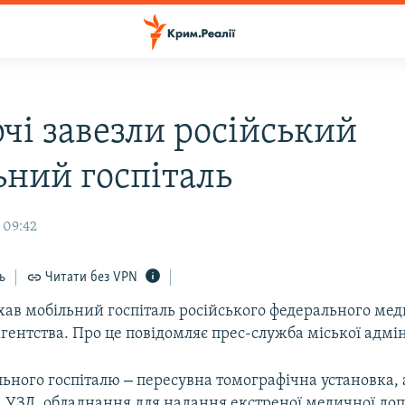
чі завезли російський
ьний госпіталь
 09:42
ь
Читати без VPN
хав мобільний госпіталь російського федерального мед
агентства. Про це повідомляє прес-служба міської адмін
–
льного госпіталю
пересувна томографічна установка, 
, УЗД, обладнання для надання екстреної медичної доп