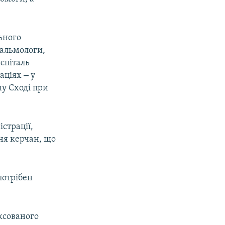
ьного
тальмологи,
спіталь
–
уаціях
у
му Сході при
істрації,
ня керчан, що
потрібен
ексованого