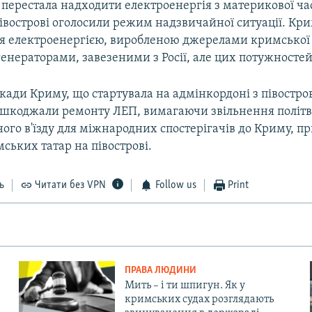
 перестала надходити електроенергія з материкової ч
івострові оголосили режим надзвичайної ситуації. Кр
ся електроенергією, виробленою джерелами кримської г
нераторами, завезеними з Росії, але цих потужностей
кади Криму, що стартувала на адмінкордоні з півостро
ешкоджали ремонту ЛЕП, вимагаючи звільнення політв'
ого в'їзду для міжнародних спостерігачів до Криму, 
ських татар на півострові.
ь
Читати без VPN
Follow us
Print
ПРАВА ЛЮДИНИ
Мить – і ти шпигун. Як у
кримських судах розглядають