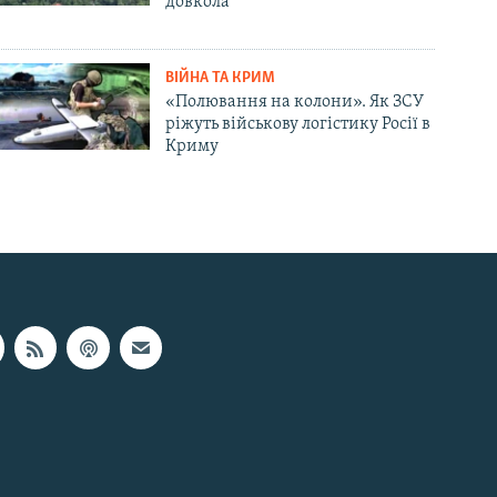
довкола
ВІЙНА ТА КРИМ
«Полювання на колони». Як ЗСУ
ріжуть військову логістику Росії в
Криму