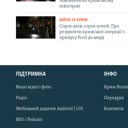
замовлень на Кримському
півострові
ВІЙНА ТА КРИМ
Сорок днів, сорок ночей. Про
результати кримської операції з
примусу Росії до миру
Русский
Qırımtatar
ПІДТРИМКА
ІНФО
Ваше відео і фото
Крим.Реалії
ДОЛУЧАЙСЯ!
Радіо
Передрук
Мобільний додаток Android | iOS
Контакти
RSS / Podcast