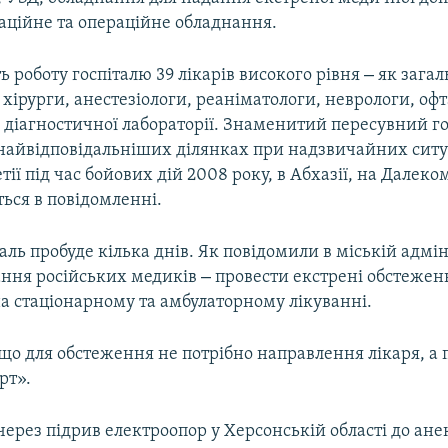
аційне та операційне обладнання.
–
 роботу госпіталю 39 лікарів високого рівня
як загал
і хірурги, анестезіологи, реаніматологи, неврологи, оф
и діагностичної лабораторії. Знаменитий пересувний го
найвідповідальніших ділянках при надзвичайних сит
тії під час бойових дій 2008 року, в Абхазії, на Далеко
ться в повідомленні.
таль пробуде кілька днів. Як повідомили в міській адмін
–
ання російських медиків
провести екстрені обстежен
а стаціонарному та амбулаторному лікуванні.
 що для обстеження не потрібно направлення лікаря, а 
рт».
через підрив електроопор у Херсонській області до ан