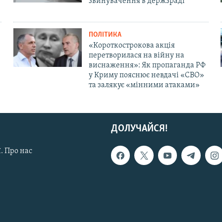
звинувачення в держзраді
ПОЛІТИКА
«Короткострокова акція
перетворилася на війну на
виснаження»: Як пропаганда РФ
у Криму пояснює невдачі «СВО»
та залякує «мінними атаками»
ДОЛУЧАЙСЯ!
. Про нас