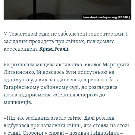
ВІДЕОУРОКИ «ELIFBE»
Русский
СВІДЧЕННЯ ОКУПАЦІЇ
Qırımtatar
УКРАЇНСЬКА ПРОБЛЕМА КРИМУ
У Севастополі суди не забезпечені генераторами, і
ДОЛУЧАЙСЯ!
ІНФОГРАФІКА
засідання проходять при свічках, повідомляє
кореспондент
Крим.Реалії
.
Як розповіла місцева активістка, еколог Маргарита
Усі сайти RFE/RL
Литвиненко, їй довелось бути присутньою на
одному із судових засідань як довірена особа в
Гагарінському районному суді, де розглядався
позов підприємства «Севтеплоенерго» до
мешканців.
«Під час засідання згасло світло. Далі розгляд
відбувався при запаленій свічці, яка стояла на столі
–
–
у судді. Сторони у справі
позивач і відповідач