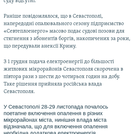
суду відсутні.
Раніше повідомлялося, що в Севастополі,
напередодні опалювального сезону підприємство
«Севтеплоенерго» масово подає судові позови для
стягнення з абонентів боргів, накопичених за роки,
що передували анексії Криму.
З 1 грудня подача електроенергії до більшості
житлових мікрорайонів Севастополя скорочена в
півтора рази з шести до чотирьох годин на добу.
Таке рішення прийняла російська влада
Севастополя.
У Севастополі 28-29 листопада почалось
поетапне включення опалення в різних
мікрорайонах міста, нинішня влада міста
відзначала, що для включення опалення
необхідна додаткова електроенергія.