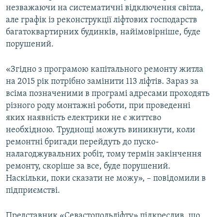
незважаючи на систематичні відключення світла,
ВІДЕОУРОКИ «ELIFBE»
Русский
але графік із реконструкції ліфтових господарств
СВІДЧЕННЯ ОКУПАЦІЇ
багатоквартирних будинків, найімовірніше, буде
Qırımtatar
порушений.
УКРАЇНСЬКА ПРОБЛЕМА КРИМУ
ДОЛУЧАЙСЯ!
ІНФОГРАФІКА
«Згідно з програмою капітального ремонту житла
на 2015 рік потрібно замінити 113 ліфтів. Зараз за
всіма позначеними в програмі адресами проходять
різного роду монтажні роботи, при проведенні
Усі сайти RFE/RL
яких наявність електрики не є життєво
необхідною. Труднощі можуть виникнути, коли
ремонтні бригади перейдуть до пуско-
налагоджувальних робіт, тому термін закінчення
ремонту, скоріше за все, буде порушений.
Наскільки, поки сказати не можу», – повідомили в
підприємстві.
Представник «Севастопольліфту» підкреслив, що,