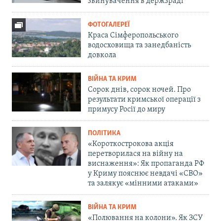
звинувачення в держзраді
ФОТОГАЛЕРЕЇ
Краса Сімферопольського
водосховища та занедбаність
довкола
ВІЙНА ТА КРИМ
Сорок днів, сорок ночей. Про
результати кримської операції з
примусу Росії до миру
ПОЛІТИКА
«Короткострокова акція
перетворилася на війну на
виснаження»: Як пропаганда РФ
у Криму пояснює невдачі «СВО»
та залякує «мінними атаками»
ВІЙНА ТА КРИМ
«Полювання на колони». Як ЗСУ