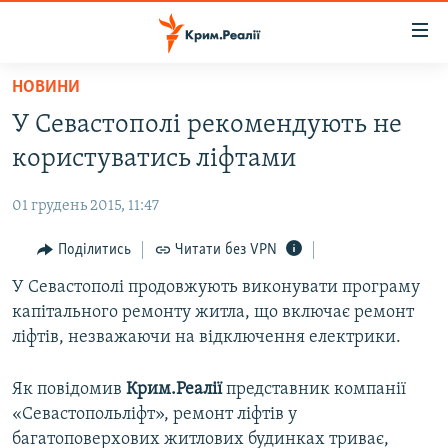
Доступність
посилання
Перейти
НОВИНИ
до
НОВИНИ
У Севастополі рекомендують не
основного
ВОДА.КРИМ
матеріалу
користуватись ліфтами
ВІДЕО ТА ФОТО
Перейти
до
01 грудень 2015, 11:47
ПОЛІТИКА
основної
БЛОГИ
Поділитись
Читати без VPN
навігації
Перейти
ПОГЛЯД
У Севастополі продовжують виконувати програму
до
капітального ремонту житла, що включає ремонт
ІНТЕРВ'Ю
пошуку
ліфтів, незважаючи на відключення електрики.
ВСЕ ЗА ДЕНЬ
Як повідомив
Крим.Реалії
представник компанії
СПЕЦПРОЕКТИ
«Севастопольліфт», ремонт ліфтів у
ЯК ОБІЙТИ БЛОКУВАННЯ
ДЕПОРТАЦІЯ
багатоповерхових житлових будинках триває,