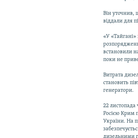
Він уточнив, 
віддали для п
«У «Тайгані» 
розпорядження
встановили н
поки не приве
Витрата дизел
становить пі
генератори.
22 листопада 
Росією Крим 
України. На п
забезпечуєть
дизельними ге