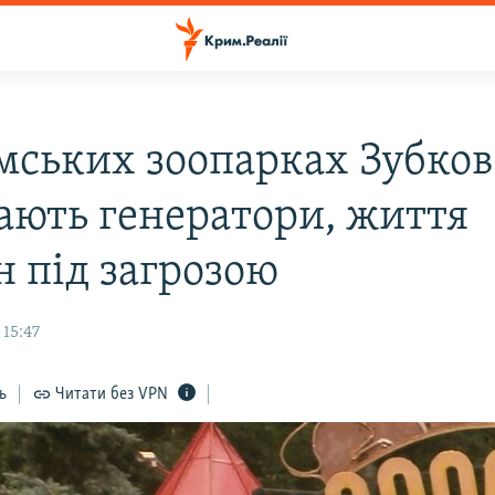
мських зоопарках Зубков
ають генератори, життя
н під загрозою
 15:47
ь
Читати без VPN