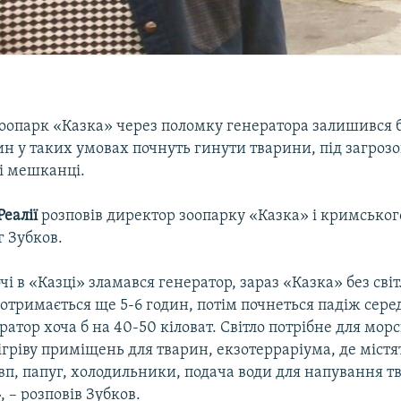
оопарк «Казка» через поломку генератора залишився бе
ин у таких умовах почнуть гинути тварини, під загроз
і мешканці.
еалії
розповів директор зоопарку «Казка» і кримськог
г Зубков.
чі в «Казці» зламався генератор, зараз «Казка» без світ
тримається ще 5-6 годин, потім почнеться падіж сере
ратор хоча б на 40-50 кіловат. Світло потрібне для мор
ігріву приміщень для тварин, екзотерраріума, де містя
п, папуг, холодильники, подача води для напування тв
, – розповів Зубков.