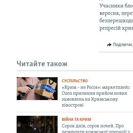
Учасники бло
вересня, пер
безперешкодн
репресій крим
Поділитис
Читайте також
СУСПІЛЬСТВО
«Крим – не Росія»: маркетплейс
Ozon припинив прийом нових
замовлень на Кримському
півострові
ВІЙНА ТА КРИМ
Сорок днів, сорок ночей. Про
результати кримської операції з