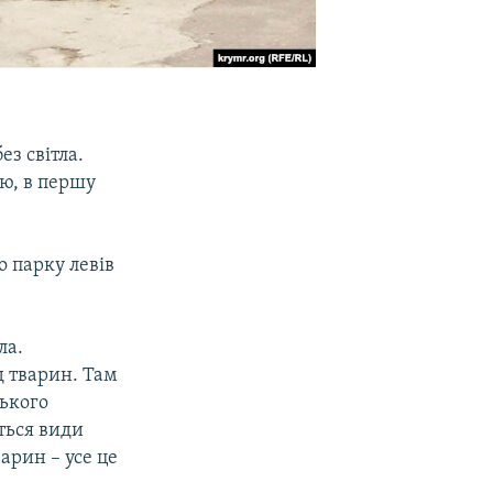
з світла.
ою, в першу
о парку левів
ла.
д тварин. Там
ського
ться види
арин – усе це