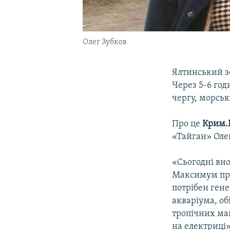
Олег Зубков
Ялтинський з
Через 5-6 год
чергу, морськ
Про це
Крим.Р
«Тайган» Оле
«Сьогодні вно
Максимум про
потрібен гене
акваріума, об
тропічних мав
на електриці»