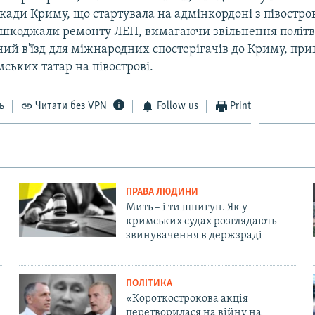
кади Криму, що стартувала на адмінкордоні з півостро
ешкоджали ремонту ЛЕП, вимагаючи звільнення політв'
ий в'їзд для міжнародних спостерігачів до Криму, пр
ських татар на півострові.
ь
Читати без VPN
Follow us
Print
ПРАВА ЛЮДИНИ
Мить – і ти шпигун. Як у
кримських судах розглядають
звинувачення в держзраді
ПОЛІТИКА
«Короткострокова акція
перетворилася на війну на