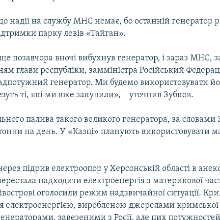
що надії на службу МНС немає, бо останній генератор
ідтримки парку левів «Тайган».
ще позавчора вночі вибухнув генератор, і зараз МНС, з
м глави республіки, замміністра Російський Федераці
адпотужний генератор. Ми будемо використовувати йо
зуть ті, які ми вже закупили», – уточнив Зубков.
ьного палива такого великого генератора, за словами 
втонни на день. У «Казці» планують використовувати м
через підрив електроопор у Херсонській області в ане
перестала надходити електроенергія з материкової ча
івострові оголосили режим надзвичайної ситуації. Кр
ся електроенергією, виробленою джерелами кримської г
нераторами, завезеними з Росії, але цих потужностей