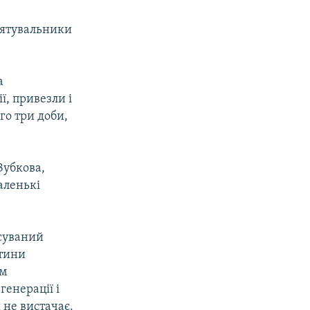
 рятувальники
а
ї, привезли і
го три доби,
Зубкова,
аленькі
ксуваний
стини
им
енерації і
 не вистачає.