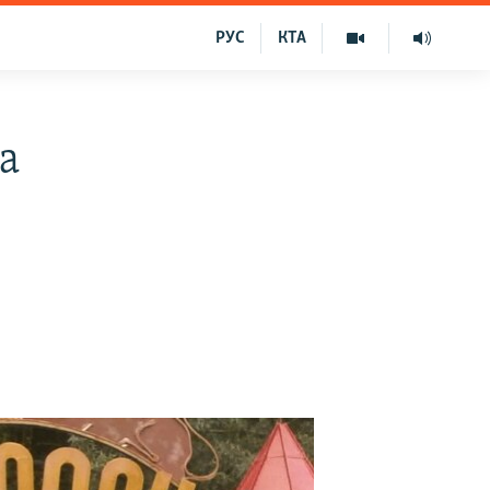
РУС
КТА
а