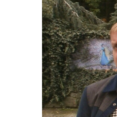
ВІДЕОУРОКИ «ELIFBE»
СВІДЧЕННЯ ОКУПАЦІЇ
УКРАЇНСЬКА ПРОБЛЕМА КРИМУ
ІНФОГРАФІКА