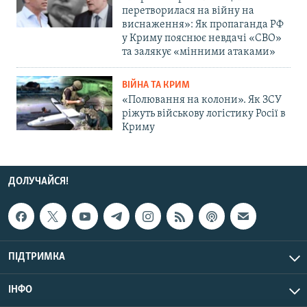
перетворилася на війну на
виснаження»: Як пропаганда РФ
у Криму пояснює невдачі «СВО»
та залякує «мінними атаками»
ВІЙНА ТА КРИМ
«Полювання на колони». Як ЗСУ
ріжуть військову логістику Росії в
Криму
ДОЛУЧАЙСЯ!
ПІДТРИМКА
ІНФО