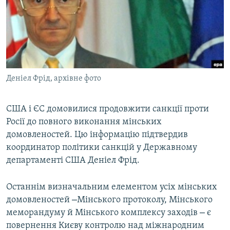
ВІДЕОУРОКИ «ELIFBE»
Русский
СВІДЧЕННЯ ОКУПАЦІЇ
Qırımtatar
УКРАЇНСЬКА ПРОБЛЕМА КРИМУ
ДОЛУЧАЙСЯ!
ІНФОГРАФІКА
Деніел Фрід, архівне фото
США і ЄС домовилися продовжити санкції проти
Усі сайти RFE/RL
Росії до повного виконання мінських
домовленостей. Цю інформацію підтвердив
координатор політики санкцій у Державному
департаменті США Деніел Фрід.
Останнім визначальним елементом усіх мінських
–
домовленостей
Мінського протоколу, Мінського
–
меморандуму й Мінського комплексу заходів
є
повернення Києву контролю над міжнародним