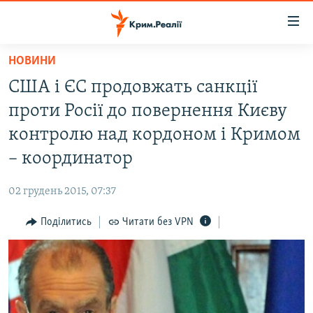
Доступність
посилання
Перейти
НОВИНИ
до
НОВИНИ
США і ЄС продовжать санкції
основного
ВОДА.КРИМ
матеріалу
проти Росії до повернення Києву
ВІДЕО ТА ФОТО
Перейти
контролю над кордоном і Кримом
до
ПОЛІТИКА
– координатор
основної
БЛОГИ
навігації
02 грудень 2015, 07:37
Перейти
ПОГЛЯД
до
Поділитись
Читати без VPN
ІНТЕРВ'Ю
пошуку
ВСЕ ЗА ДЕНЬ
СПЕЦПРОЕКТИ
ЯК ОБІЙТИ БЛОКУВАННЯ
ДЕПОРТАЦІЯ