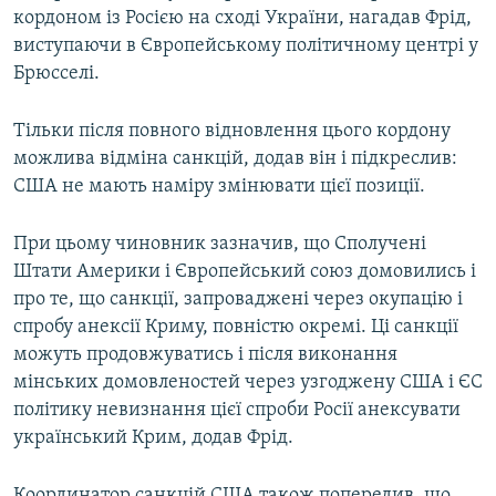
кордоном із Росією на сході України, нагадав Фрід,
виступаючи в Європейському політичному центрі у
Брюсселі.
Тільки після повного відновлення цього кордону
можлива відміна санкцій, додав він і підкреслив:
США не мають наміру змінювати цієї позиції.
При цьому чиновник зазначив, що Сполучені
Штати Америки і Європейський союз домовились і
про те, що санкції, запроваджені через окупацію і
спробу анексії Криму, повністю окремі. Ці санкції
можуть продовжуватись і після виконання
мінських домовленостей через узгоджену США і ЄС
політику невизнання цієї спроби Росії анексувати
український Крим, додав Фрід.
Координатор санкцій США також попередив, що