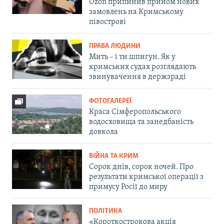
Ozon припинив прийом нових
замовлень на Кримському
півострові
ПРАВА ЛЮДИНИ
Мить – і ти шпигун. Як у
кримських судах розглядають
звинувачення в держзраді
ФОТОГАЛЕРЕЇ
Краса Сімферопольського
водосховища та занедбаність
довкола
ВІЙНА ТА КРИМ
Сорок днів, сорок ночей. Про
результати кримської операції з
примусу Росії до миру
ПОЛІТИКА
«Короткострокова акція