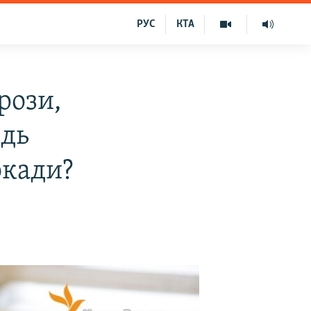
РУС
КТА
рози,
ідь
окади?