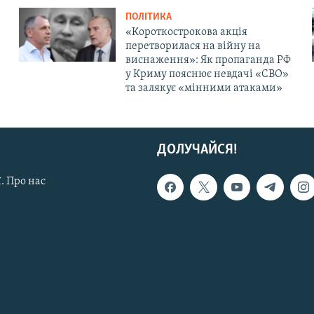
ПОЛІТИКА
«Короткострокова акція
перетворилася на війну на
виснаження»: Як пропаганда РФ
у Криму пояснює невдачі «СВО»
та залякує «мінними атаками»
ДОЛУЧАЙСЯ!
. Про нас