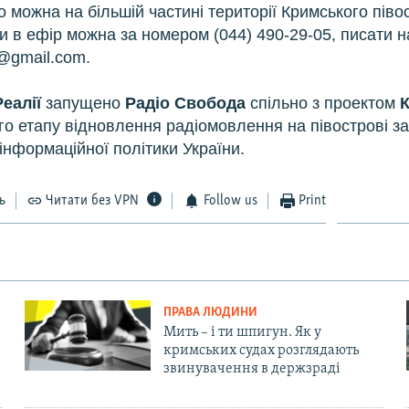
о можна на більшій частині території Кримського піво
 в ефір можна за номером (044) 490-29-05, писати н
y@gmail.com.
Реалії
запущено
Радіо Свобода
спільно з проектом
К
го етапу відновлення радіомовлення на півострові за
інформаційної політики України.
ь
Читати без VPN
Follow us
Print
ПРАВА ЛЮДИНИ
Мить – і ти шпигун. Як у
кримських судах розглядають
звинувачення в держзраді