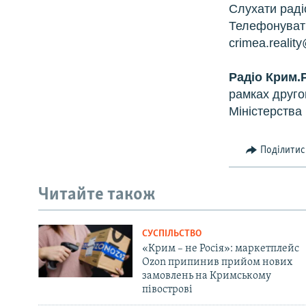
Слухати раді
Телефонувати
crimea.realit
Радіо Крим.
рамках друго
Міністерства 
Поділитис
Читайте також
СУСПІЛЬСТВО
«Крим – не Росія»: маркетплейс
Ozon припинив прийом нових
замовлень на Кримському
півострові