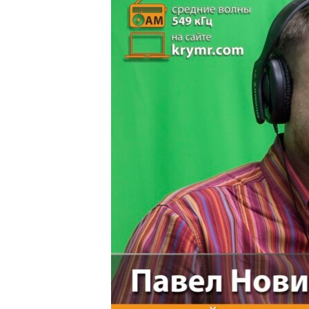
ВІДЕОУРОКИ «ELIFBE»
СВІДЧЕННЯ ОКУПАЦІЇ
УКРАЇНСЬКА ПРОБЛЕМА КРИМУ
ІНФОГРАФІКА