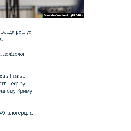
 влада реагує
а.
і політолог
:35 і 18:30
сітці ефіру
ованому Криму
9 кілогерц, а