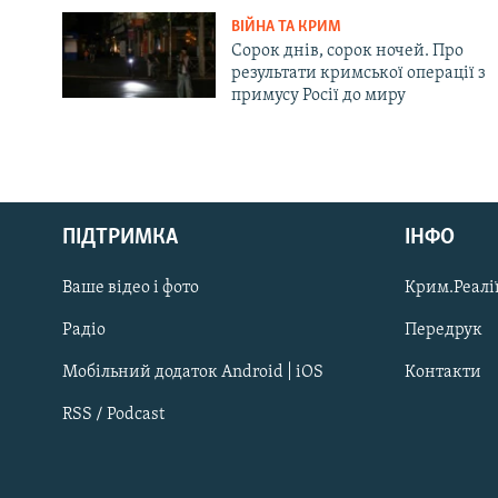
ВІЙНА ТА КРИМ
Сорок днів, сорок ночей. Про
результати кримської операції з
примусу Росії до миру
Русский
ПІДТРИМКА
ІНФО
Qırımtatar
Ваше відео і фото
Крим.Реалії
ДОЛУЧАЙСЯ!
Радіо
Передрук
Мобільний додаток Android | iOS
Контакти
RSS / Podcast
Усі сайти RFE/RL