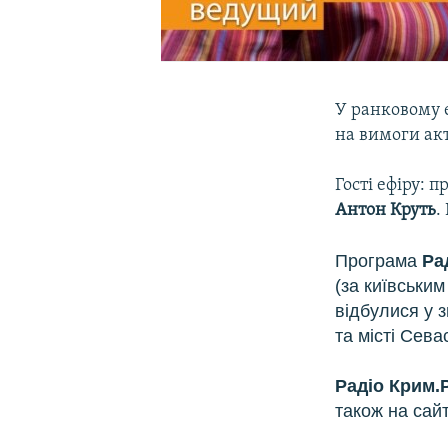
У ранковому е
на вимоги акт
Гості ефіру: 
Антон Круть
.
Програма
Ра
(за київським
відбулися у 
та місті Сев
Радіо
Крим.Р
також на сай