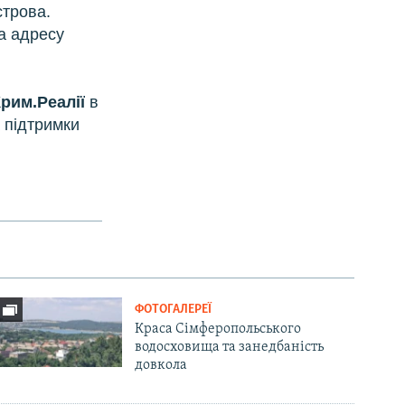
строва.
а адресу
рим.Реалії
в
 підтримки
ФОТОГАЛЕРЕЇ
Краса Сімферопольського
водосховища та занедбаність
довкола