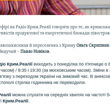
фірі на Радіо Крим.Реалії говорять про те, як кримська
ивістів продуктової та енергетичної блокади півостров
правозахисниця й переселенка з Криму
Ольга Скрипник
 Ведучий –
Павло Новіков
.
діо Крим.Реалії
виходить з понеділка по п'ятницю о 8
 часом) / 9:35 і 19:30 (за московським часом). Зміни в 
зв'язку з переходом України на зимовий час. В анекс
астополі стрілки годинника не переводили.
еалії
можна слухати на середніх хвилях на частоті 54
ті
Крим.Реалії
.