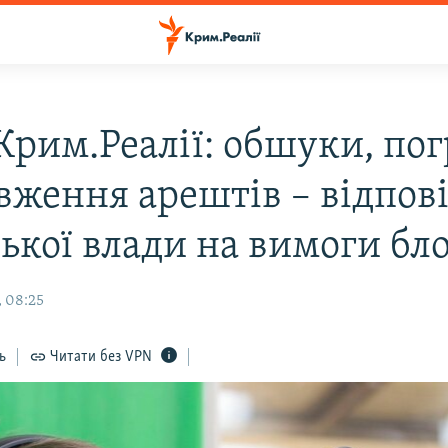
Крим.Реалії: обшуки, пог
вження арештів – відпов
ької влади на вимоги бл
, 08:25
ь
Читати без VPN