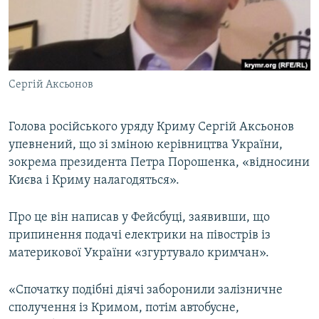
ВІДЕОУРОКИ «ELIFBE»
Русский
СВІДЧЕННЯ ОКУПАЦІЇ
Qırımtatar
УКРАЇНСЬКА ПРОБЛЕМА КРИМУ
Сергій Аксьонов
ДОЛУЧАЙСЯ!
ІНФОГРАФІКА
Голова російського уряду Криму Сергій Аксьонов
упевнений, що зі зміною керівництва України,
Усі сайти RFE/RL
зокрема президента Петра Порошенка, «відносини
Києва і Криму налагодяться».
Про це він написав у Фейсбуці, заявивши, що
припинення подачі електрики на півострів із
материкової України «згуртувало кримчан».
«Спочатку подібні діячі заборонили залізничне
сполучення із Кримом, потім автобусне,