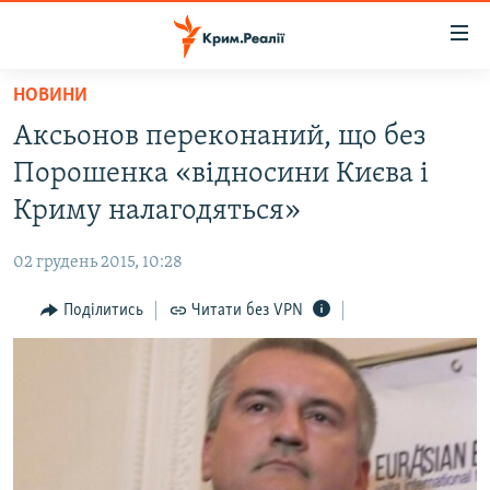
Доступність
посилання
Перейти
НОВИНИ
до
НОВИНИ
Аксьонов переконаний, що без
основного
ВОДА.КРИМ
матеріалу
Порошенка «відносини Києва і
ВІДЕО ТА ФОТО
Перейти
Криму налагодяться»
до
ПОЛІТИКА
основної
02 грудень 2015, 10:28
БЛОГИ
навігації
Перейти
Поділитись
Читати без VPN
ПОГЛЯД
до
ІНТЕРВ'Ю
пошуку
ВСЕ ЗА ДЕНЬ
СПЕЦПРОЕКТИ
ЯК ОБІЙТИ БЛОКУВАННЯ
ДЕПОРТАЦІЯ