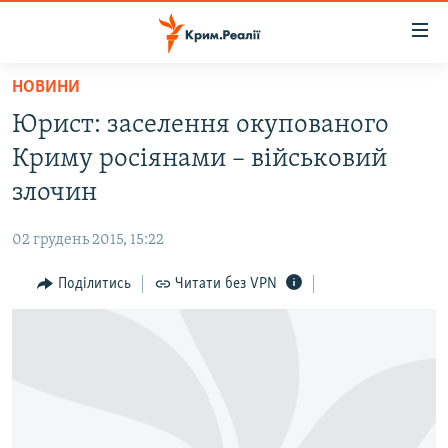
Доступність
посилання
Перейти
НОВИНИ
до
НОВИНИ
Юрист: заселення окупованого
основного
ВОДА.КРИМ
матеріалу
Криму росіянами – військовий
ВІДЕО ТА ФОТО
Перейти
злочин
до
ПОЛІТИКА
основної
02 грудень 2015, 15:22
БЛОГИ
навігації
Перейти
Поділитись
Читати без VPN
ПОГЛЯД
до
ІНТЕРВ'Ю
пошуку
ВСЕ ЗА ДЕНЬ
СПЕЦПРОЕКТИ
ЯК ОБІЙТИ БЛОКУВАННЯ
ДЕПОРТАЦІЯ