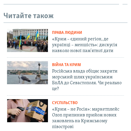
Читайте також
ПРАВА ЛЮДИНИ
«Крим – єдиний регіон, де
українці – меншість»: дискусія
навколо нової пам'ятної дати
ВІЙНА ТА КРИМ
Російська влада обіцяє закрити
морський шлях українським
БпЛА до Севастополя. Чи реально
це?
СУСПІЛЬСТВО
«Крим – не Росія»: маркетплейс
Ozon припинив прийом нових
замовлень на Кримському
півострові