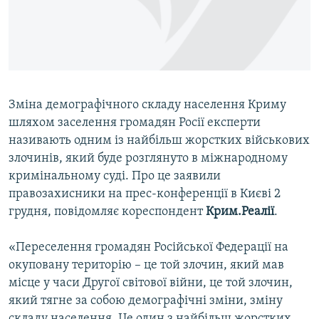
ВІДЕОУРОКИ «ELIFBE»
Русский
СВІДЧЕННЯ ОКУПАЦІЇ
Qırımtatar
УКРАЇНСЬКА ПРОБЛЕМА КРИМУ
ДОЛУЧАЙСЯ!
ІНФОГРАФІКА
Зміна демографічного складу населення Криму
шляхом заселення громадян Росії експерти
називають одним із найбільш жорстких військових
Усі сайти RFE/RL
злочинів, який буде розглянуто в міжнародному
кримінальному суді. Про це заявили
правозахисники на прес-конференції в Києві 2
грудня, повідомляє кореспондент
Крим.Реалії
.
«Переселення громадян Російської Федерації на
окуповану територію – це той злочин, який мав
місце у часи Другої світової війни, це той злочин,
який тягне за собою демографічні зміни, зміну
складу населення. Це один з найбільш жорстких