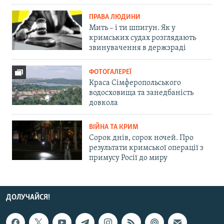
ПРАВА ЛЮДИНИ
Мить – і ти шпигун. Як у
кримських судах розглядають
звинувачення в держзраді
ФОТОГАЛЕРЕЇ
Краса Сімферопольського
водосховища та занедбаність
довкола
ВІЙНА ТА КРИМ
Сорок днів, сорок ночей. Про
результати кримської операції з
примусу Росії до миру
ДОЛУЧАЙСЯ!