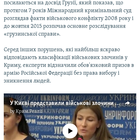
посилаються на досвід Грузії, який показав, що
протягом 7 років Міжнародний кримінальний суд
розглядав факти військового конфлікту 2008 року і
до жовтня 2015 розпочав основне розслідування
«грузинської справи».
Серед інших порушень, які найбільш яскраво
відповідають класифікації військових злочинів у
Криму, експерти відзначили обов'язковий призов в
армію Російської Федерації без права вибору і
зникнення людей.
У Києві представили військові злочини Росії в Криму (відео)
by
Крим.Реалії
No media source currently available