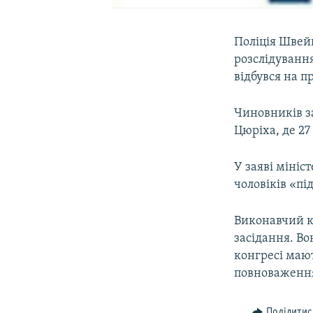
Поліція Швей
розслідування
відбувся на 
Чиновників за
Цюріха, де 27
У заяві мініс
чоловіків «пі
Виконавчий к
засідання. Во
конгресі маю
повноваження
Поділитис