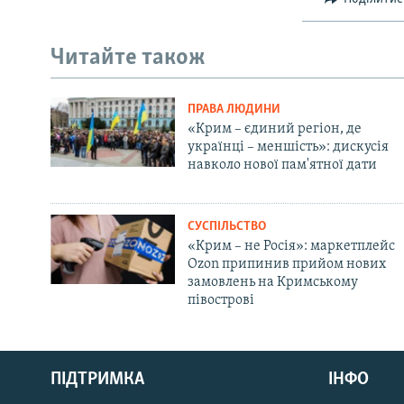
Читайте також
ПРАВА ЛЮДИНИ
«Крим – єдиний регіон, де
українці – меншість»: дискусія
навколо нової пам'ятної дати
СУСПІЛЬСТВО
«Крим – не Росія»: маркетплейс
Ozon припинив прийом нових
замовлень на Кримському
півострові
Русский
ПІДТРИМКА
ІНФО
Qırımtatar