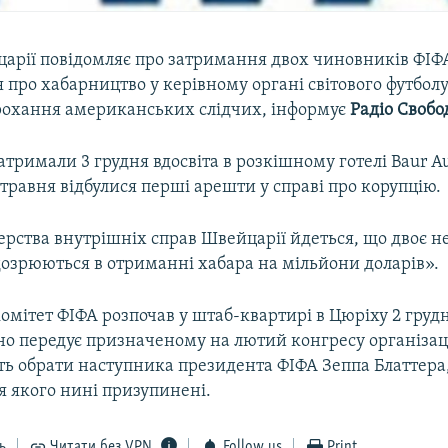
царії повідомляє про затримання двох чиновників ФІФ
 про хабарництво у керівному органі світового футбол
прохання американських слідчих, інформує
Радіо Свобо
тримали 3 грудня вдосвіта в розкішному готелі Baur Au
 травня відбулися перші арешти у справі про корупцію.
терства внутрішніх справ Швейцарії йдеться, що двоє 
дозрюються в отриманні хабара на мільйони доларів».
омітет ФІФА розпочав у штаб-квартирі в Цюріху 2 груд
но передує призначеному на лютий конгресу організаці
ть обрати наступника президента ФІФА Зеппа Блаттера
 якого нині призупинені.
ь
Читати без VPN
Follow us
Print