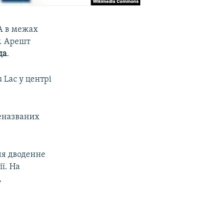
А в межах
у. Арешт
да
.
 Lac у центрі
неназваних
ня дводенне
ї. На
,