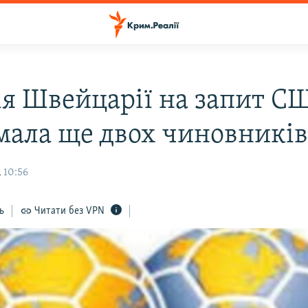
ія Швейцарії на запит С
мала ще двох чиновникі
 10:56
ь
Читати без VPN