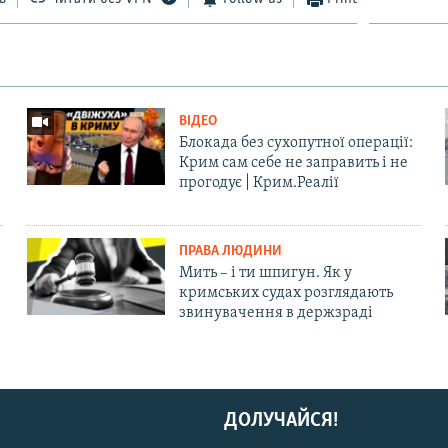
ВІДЕО
Блокада без сухопутної операції:
Крим сам себе не заправить і не
прогодує | Крим.Реалії
ПРАВА ЛЮДИНИ
Мить – і ти шпигун. Як у
кримських судах розглядають
звинувачення в держзраді
ДОЛУЧАЙСЯ!