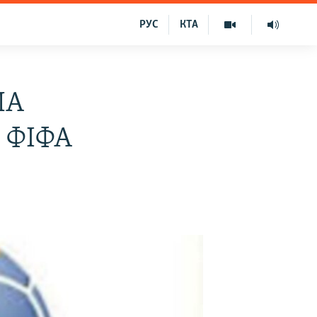
РУС
КТА
ША
в ФІФА