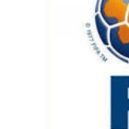
ВІДЕОУРОКИ «ELIFBE»
СВІДЧЕННЯ ОКУПАЦІЇ
УКРАЇНСЬКА ПРОБЛЕМА КРИМУ
ІНФОГРАФІКА