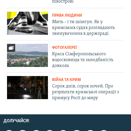
півострові
ПРАВА ЛЮДИНИ
Мить – і ти шпигун. Як у
кримських судах розглядають
звинувачення в держзраді
ФОТОГАЛЕРЕЇ
Краса Сімферопольського
водосховища та занедбаність
довкола
ВІЙНА ТА КРИМ
Сорок днів, сорок ночей. Про
результати кримської операції з
примусу Росії до миру
ДОЛУЧАЙСЯ!