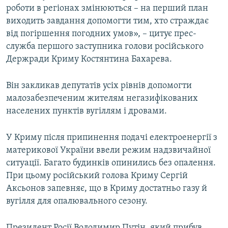
роботи в регіонах змінюються – на перший план
ВІДЕОУРОКИ «ELIFBE»
Русский
виходить завдання допомогти тим, хто страждає
СВІДЧЕННЯ ОКУПАЦІЇ
від погіршення погодних умов», – цитує прес-
Qırımtatar
служба першого заступника голови російського
УКРАЇНСЬКА ПРОБЛЕМА КРИМУ
Держради Криму Костянтина Бахарева.
ДОЛУЧАЙСЯ!
ІНФОГРАФІКА
Він закликав депутатів усіх рівнів допомогти
малозабезпеченим жителям негазифікованих
населених пунктів вугіллям і дровами.
Усі сайти RFE/RL
У Криму після припинення подачі електроенергії з
материкової України ввели режим надзвичайної
ситуації. Багато будинків опинились без опалення.
При цьому російський голова Криму Сергій
Аксьонов запевняє, що в Криму достатньо газу й
вугілля для опалювального сезону.
Президент Росії Володимир Путін, який прибув