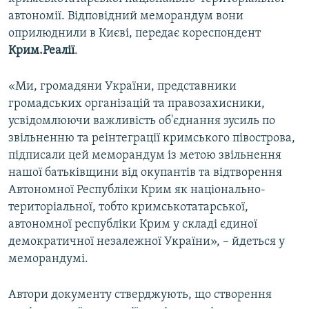
ВІДЕОУРОКИ «ELIFBE»
автономії. Відповідний меморандум вони
Русский
оприлюднили в Києві, передає кореспондент
СВІДЧЕННЯ ОКУПАЦІЇ
Qırımtatar
Крим.Реалії
.
УКРАЇНСЬКА ПРОБЛЕМА КРИМУ
«Ми, громадяни України, представники
ДОЛУЧАЙСЯ!
ІНФОГРАФІКА
громадських організацій та правозахисники,
усвідомлюючи важливість об'єднання зусиль по
звільненню та реінтеграції кримського півострова,
Усі сайти RFE/RL
підписали цей меморандум із метою звільнення
нашої батьківщини від окупантів та відтворення
Автономної Республіки Крим як національно-
територіальної, тобто кримськотатарської,
автономної республіки Крим у складі єдиної
демократичної незалежної України», – йдеться у
меморандумі.
Автори документу стверджують, що створення