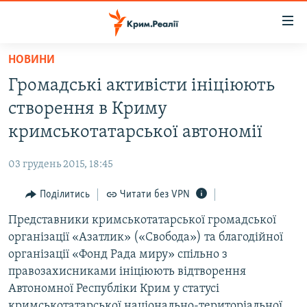
Доступність
посилання
Перейти
НОВИНИ
до
НОВИНИ
Громадські активісти ініціюють
основного
ВОДА.КРИМ
матеріалу
створення в Криму
ВІДЕО ТА ФОТО
Перейти
кримськотатарської автономії
до
ПОЛІТИКА
основної
03 грудень 2015, 18:45
БЛОГИ
навігації
Перейти
Поділитись
Читати без VPN
ПОГЛЯД
до
Представники кримськотатарської громадської
ІНТЕРВ'Ю
пошуку
організації «Азатлик» («Свобода») та благодійної
ВСЕ ЗА ДЕНЬ
організації «Фонд Рада миру» спільно з
СПЕЦПРОЕКТИ
правозахисниками ініціюють відтворення
Автономної Республіки Крим у статусі
ЯК ОБІЙТИ БЛОКУВАННЯ
ДЕПОРТАЦІЯ
кримськотатарської національно-територіальної