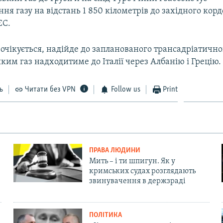
ня газу на відстань 1 850 кілометрів до західного кор
ЄС.
к очікується, надійде до запланованого трансадріатично
яким газ надходитиме до Італії через Албанію і Грецію.
ь
Читати без VPN
Follow us
Print
ПРАВА ЛЮДИНИ
Мить – і ти шпигун. Як у
кримських судах розглядають
звинувачення в держзраді
ПОЛІТИКА