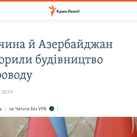
чина й Азербайджан
орили будівництво
роводу
, 22:05
ь
Читати без VPN