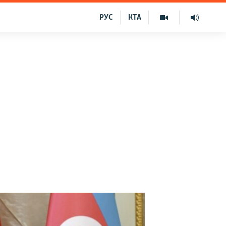
РУС
КТА