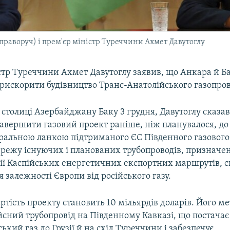
праворуч) і прем'єр міністр Туреччини Ахмет Давутоглу
стр Туреччини Ахмет Давутоглу заявив, що Анкара й Б
рискорити будівництво Транс-Анатолійського газопро
столиці Азербайджану Баку 3 грудня, Давутоглу сказав
завершити газовий проект раніше, ніж планувалося, до 
ральною ланкою підтриманого ЄС Південного газового 
режу існуючих і планованих трубопроводів, призначе
ії Каспійських енергетичних експортних маршрутів, 
залежності Європи від російського газу.
ртість проекту становить 10 мільярдів доларів. Його ме
йсний трубопровід на Південному Кавказі, що постачає
кий газ до Грузії й на схід Туреччини і забезпечує