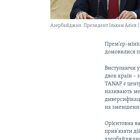
Азербайджан. Президент Ільхам Алієв (
Прем'єр-міні
домовилися п
Виступаючи у 
двох країн – 
TANAP є цент
називають ме
диверсифікац
на зменшення 
Орієнтовна ва
прив'язати ді
азербайджансь