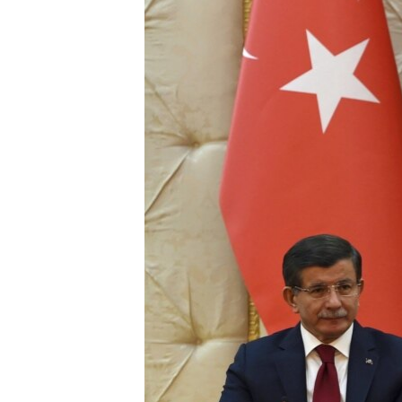
ВІДЕОУРОКИ «ELIFBE»
СВІДЧЕННЯ ОКУПАЦІЇ
УКРАЇНСЬКА ПРОБЛЕМА КРИМУ
ІНФОГРАФІКА