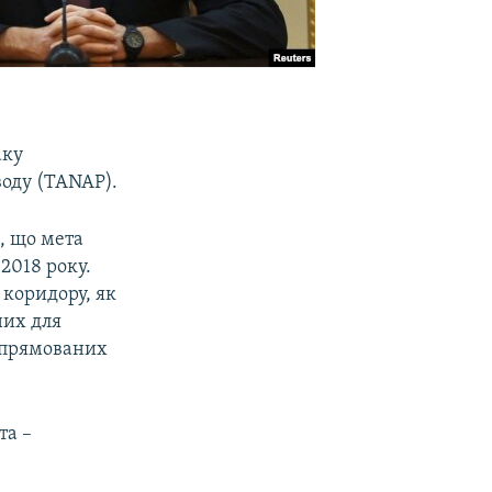
аку
воду (TANAP).
, що мета
2018 року.
коридору, як
них для
спрямованих
та –