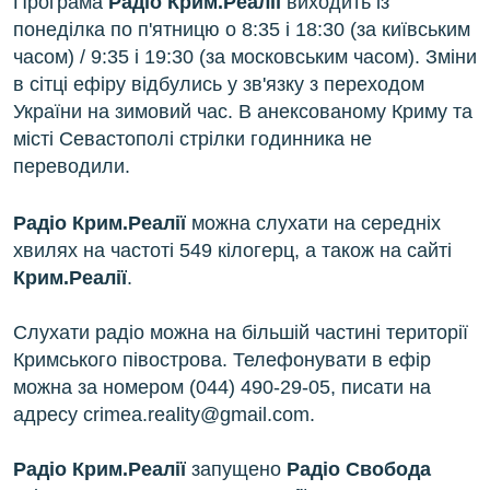
Програма
Радіо Крим.Реалії
виходить із
понеділка по п'ятницю о 8:35 і 18:30 (за київським
часом) / 9:35 і 19:30 (за московським часом). Зміни
в сітці ефіру відбулись у зв'язку з переходом
України на зимовий час. В анексованому Криму та
місті Севастополі стрілки годинника не
переводили.
Радіо Крим.Реалії
можна слухати на середніх
хвилях на частоті 549 кілогерц, а також на сайті
Крим.Реалії
.
Слухати радіо можна на більшій частині території
Кримського півострова. Телефонувати в ефір
можна за номером (044) 490-29-05, писати на
адресу crimea.reality@gmail.com.
Радіо Крим.Реалії
запущено
Радіо Свобода