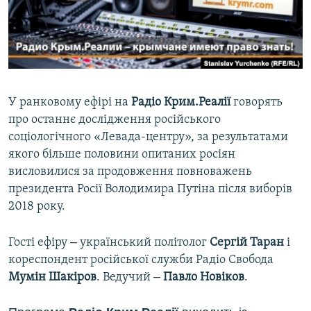
ВІДЕОУРОКИ «ELIFBE»
Русский
СВІДЧЕННЯ ОКУПАЦІЇ
Qırımtatar
УКРАЇНСЬКА ПРОБЛЕМА КРИМУ
ДОЛУЧАЙСЯ!
ІНФОГРАФІКА
У ранковому ефірі на
Радіо Крим.Реалії
говорять
про останнє дослідження російського
соціологічного «Левада-центру», за результатами
Усі сайти RFE/RL
якого більше половини опитаних росіян
висловилися за продовження повноважень
президента Росії Володимира Путіна після виборів
2018 року.
–
Гості ефіру
український політолог
Сергій Таран
і
кореспондент російської служби Радіо Свобода
–
Мумін Шакіров
. Ведучий
Павло Новіков
.