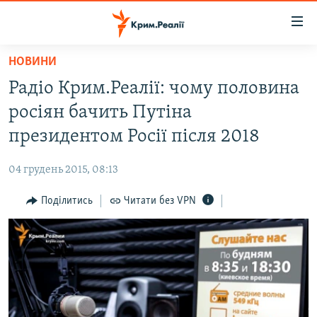
Доступність
посилання
Перейти
НОВИНИ
до
НОВИНИ
Радіо Крим.Реалії: чому половина
основного
ВОДА.КРИМ
матеріалу
росіян бачить Путіна
ВІДЕО ТА ФОТО
Перейти
президентом Росії після 2018
до
ПОЛІТИКА
основної
04 грудень 2015, 08:13
БЛОГИ
навігації
Перейти
Поділитись
Читати без VPN
ПОГЛЯД
до
ІНТЕРВ'Ю
пошуку
ВСЕ ЗА ДЕНЬ
СПЕЦПРОЕКТИ
ЯК ОБІЙТИ БЛОКУВАННЯ
ДЕПОРТАЦІЯ