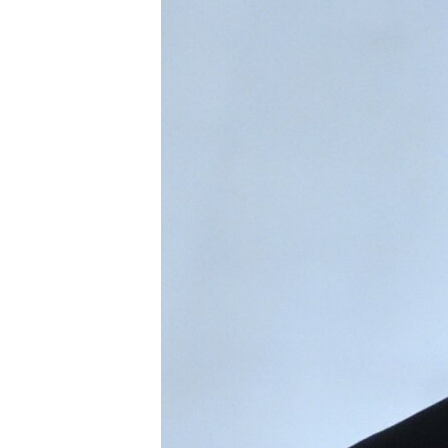
ВІДЕОУРОКИ «ELIFBE»
СВІДЧЕННЯ ОКУПАЦІЇ
УКРАЇНСЬКА ПРОБЛЕМА КРИМУ
ІНФОГРАФІКА