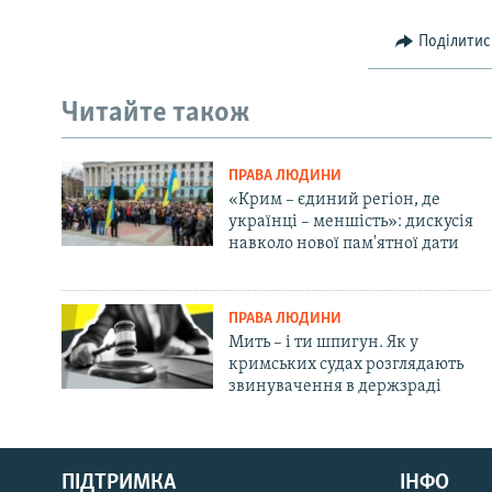
Поділитис
Читайте також
ПРАВА ЛЮДИНИ
«Крим – єдиний регіон, де
українці – меншість»: дискусія
навколо нової пам'ятної дати
ПРАВА ЛЮДИНИ
Мить – і ти шпигун. Як у
кримських судах розглядають
звинувачення в держзраді
Русский
ПІДТРИМКА
ІНФО
Qırımtatar