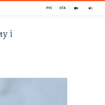
РУС
КТА
у і