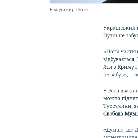
Володимир Путін
Український 
Путін не забу
«Поки частини
відбувається,
йти з Криму і
не забув», – 
У Росії вважа
можна підняти
Туреччини, за
Свобода Мумі
«Думаю, що До
акцент зміще