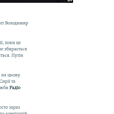
ент Володимир
ї, поки це
 не збирається
ться. Путін
и на цьому
Сирії та
лужби
Радіо
осто зараз
що зовнішній