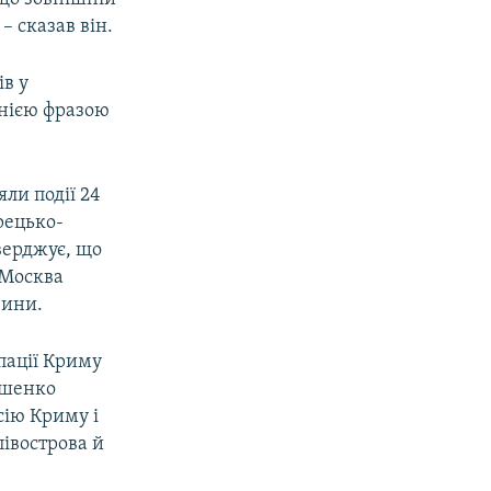
– сказав він.
в у
днією фразою
ли події 24
рецько-
верджує, що
 Москва
чини.
пації Криму
ошенко
сію Криму і
півострова й