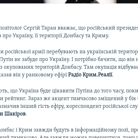
політолог Сергій Таран вважає, що російський презид
в про Україну, її території Донбасу та Криму.
 російської армії перебувають на українській територі
 Путін не забуде про Україну. І потрібно бачити, що він
 з окупованих територій Донбасу. Там окупація відбуває
сказав він у ранковому ефірі
Радіо Крим.Реалії
.
ють, що Україна буде цікавити Путіна до того часу, пок
 рейтинг. Зараз же акцент тимчасово зміщений у бік 
значив інший гість ефіру, кореспондент російської с
н Шакіров
.
нбас і Крим завжди будуть в інформаційному полі, пр
ний тимчасово. Але завжди можна повернутися, тому 