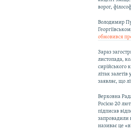
ворог, філосо
Володимир Пу
Георгіївськом
обмовився пр
Зараз загостр
листопада, ко
сирійського 
літак залетів
заявляє, що л
Верховна Рад
Росією 20 лю
підписав відп
запровадили н
називає це «в