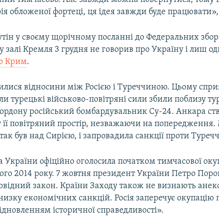
фія обложеної фортеці, ця ідея завжди буде працювати», 
тін у своєму щорічному посланні до Федеральних зборі
у залі Кремля 3 грудня не говорив про Україну і лиш о
о Крим
.
илися відносини між Росією і Туреччиною. Цьому сприя
ли турецькі військово-повітряні сили збили поблизу ту
кордону російський бомбардувальник Су-24. Анкара ст
 у її повітряний простір, незважаючи на попередження.
ітак був над Сирією, і запровадила санкції проти Туреч
а України офіційно оголосила початком тимчасової оку
того 2014 року. 7 жовтня президент України Петро Пор
овідний закон. Країни Заходу також не визнають анек
изку економічних санкцій. Росія заперечує окупацію 
ідновленням історичної справедливості».​