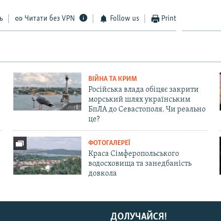
ь
Читати без VPN
Follow us
Print
ВІЙНА ТА КРИМ
Російська влада обіцяє закрити
морський шлях українським
БпЛА до Севастополя. Чи реально
це?
ФОТОГАЛЕРЕЇ
Краса Сімферопольського
водосховища та занедбаність
довкола
ДОЛУЧАЙСЯ!