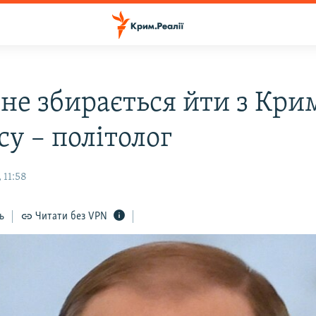
не збирається йти з Крим
у – політолог
 11:58
ь
Читати без VPN