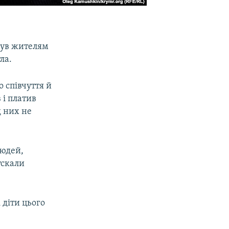
нув жителям
ла.
 співчуття й
 і платив
д них не
людей,
ускали
 діти цього