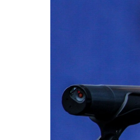
ВІДЕОУРОКИ «ELIFBE»
СВІДЧЕННЯ ОКУПАЦІЇ
УКРАЇНСЬКА ПРОБЛЕМА КРИМУ
ІНФОГРАФІКА