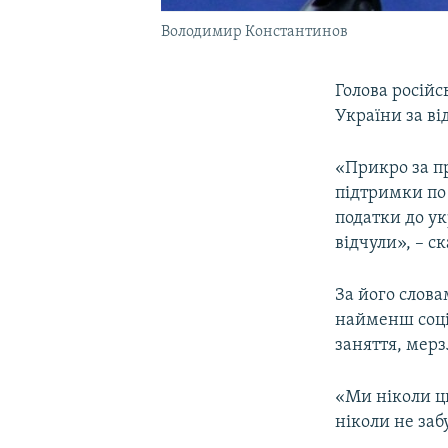
Володимир Константинов
Голова росій
України за ві
«Прикро за пр
підтримки по 
податки до ук
відчули», – с
За його слова
найменш соці
заняття, мерз
«Ми ніколи ць
ніколи не забу