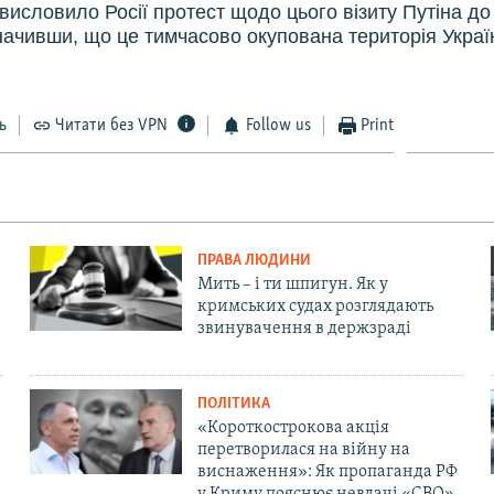
висловило Росії протест щодо цього візиту Путіна до
начивши, що це тимчасово окупована територія Украї
ь
Читати без VPN
Follow us
Print
ПРАВА ЛЮДИНИ
Мить – і ти шпигун. Як у
кримських судах розглядають
звинувачення в держзраді
ПОЛІТИКА
«Короткострокова акція
перетворилася на війну на
виснаження»: Як пропаганда РФ
у Криму пояснює невдачі «СВО»