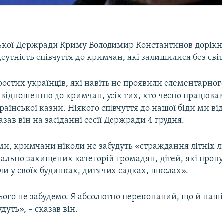
ської Держради Криму Володимир Константинов дорік
дсутність співчуття до кримчан, які залишилися без світ
остих українців, які навіть не проявили елементарного
відношенню до кримчан, усіх тих, хто чесно працював
раїнської казни. Ніякого співчуття до нашої біди ми ві
казав він на засіданні сесії Держради 4 грудня.
ми, кримчани ніколи не забудуть «страждання літніх 
ально захищених категорій громадян, дітей, які проп
ли у своїх будинках, дитячих садках, школах».
ого не забудемо. Я абсолютно переконаний, що й наші
дуть», – сказав він.