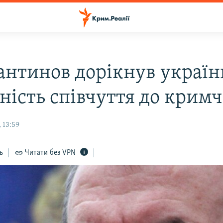
антинов дорікнув україн
тність співчуття до крим
 13:59
ь
Читати без VPN