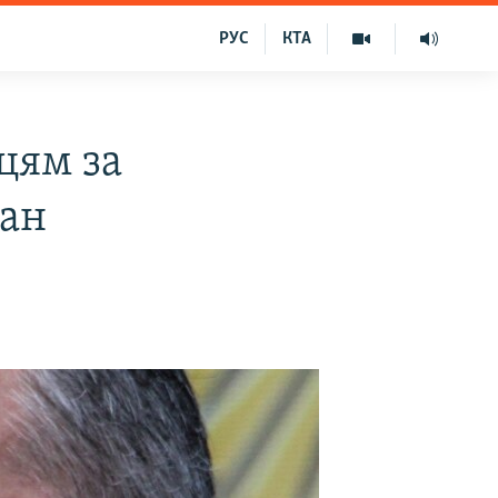
РУС
КТА
цям за
чан