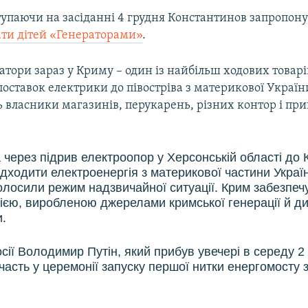
ступаючи на засіданні 4 грудня Константинов запропон
ти дітей «Генераторами»
.
тори зараз у Криму – один із найбільш ходових товарі
оставок електрики до півостріва з материкової Україн
 власники магазинів, перукарень, різних контор і пр
 через підрив електроопор у Херсонській області до 
дходити електроенергія з материкової частини Украї
голосили режим надзвичайної ситуації. Крим забезпеч
ією, виробленою джерелами кримської генерації й д
.
сії Володимир Путін, який прибув увечері в середу 2
часть у церемонії запуску першої нитки енергомосту з