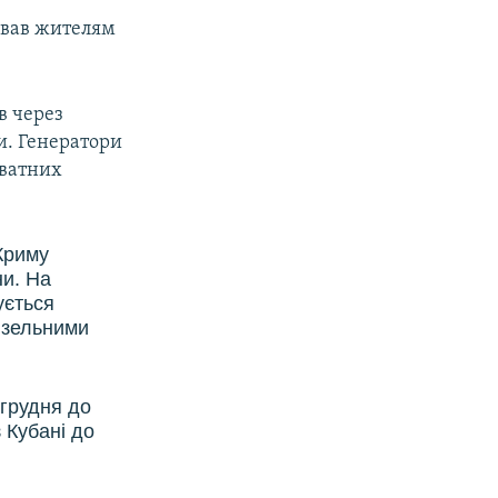
ував жителям
в через
и. Генератори
иватних
Криму
ни. На
ується
изельними
 грудня до
 Кубані до