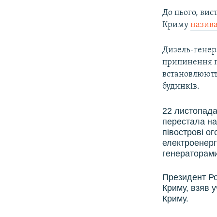
До цього, ви
Криму
назива
Дизель-генера
припинення п
встановлюють
будинків.
22 листопада
перестала на
півострові о
електроенерг
генераторами
Президент Ро
Криму, взяв у
Криму.