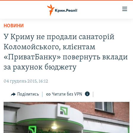
Доступність
посилання
Перейти
НОВИНИ
до
НОВИНИ
У Криму не продали санаторій
основного
ВОДА.КРИМ
матеріалу
Коломойського, клієнтам
ВІДЕО ТА ФОТО
Перейти
«ПриватБанку» повернуть вклади
до
ПОЛІТИКА
за рахунок бюджету
основної
БЛОГИ
навігації
04 грудень 2015, 16:12
Перейти
ПОГЛЯД
до
Поділитись
Читати без VPN
ІНТЕРВ'Ю
пошуку
ВСЕ ЗА ДЕНЬ
СПЕЦПРОЕКТИ
ЯК ОБІЙТИ БЛОКУВАННЯ
ДЕПОРТАЦІЯ