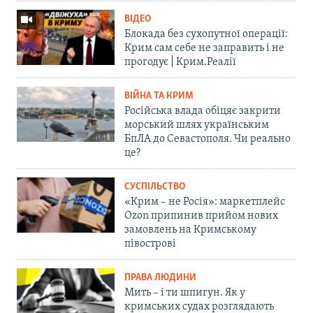
ВІДЕО
Блокада без сухопутної операції:
Крим сам себе не заправить і не
прогодує | Крим.Реалії
ВІЙНА ТА КРИМ
Російська влада обіцяє закрити
морський шлях українським
БпЛА до Севастополя. Чи реально
це?
СУСПІЛЬСТВО
«Крим – не Росія»: маркетплейс
Ozon припинив прийом нових
замовлень на Кримському
півострові
ПРАВА ЛЮДИНИ
Мить – і ти шпигун. Як у
кримських судах розглядають