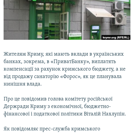
ВІДЕОУРОКИ «ELIFBE»
Русский
СВІДЧЕННЯ ОКУПАЦІЇ
Qırımtatar
УКРАЇНСЬКА ПРОБЛЕМА КРИМУ
ДОЛУЧАЙСЯ!
ІНФОГРАФІКА
Жителям Криму, які мають вклади в українських
банках, зокрема, в «ПриватБанку», виплатять
Усі сайти RFE/RL
компенсації за рахунок кримського бюджету, а не
від продажу санаторію «Форос», як це планувала
нинішня влада.
Про це повідомив голова комітету російської
Держради Криму з економічної, бюджетно-
фінансової і податкової політики Віталій Нахлупін.
Як повідомляє прес-служба кримського