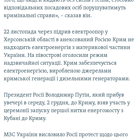
того, що людей кидають без світла і тепла, стосовно
відповідальних посадових осіб порушуватимуть
кримінальні справи», – сказав він.
22 листопада через підрив електроопор у
Херсонській області в анексований Росією Крим не
надходить електроенергія з материкової частини
України. На півострові оголосили режим
надзвичайної ситуації. Крим забезпечується
електроенергією, виробленою джерелами
кримської генерації і дизельними генераторами.
Президент Росії Володимир Путін, який прибув
увечері в середу, 2 грудня, до Криму, взяв участь у
церемонії запуску першої нитки енергомосту з
Кубані до Криму.
МЗС України висловило Росії протест щодо цього