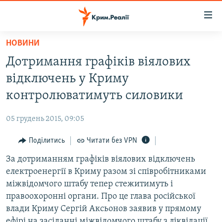
Доступність
посилання
Перейти
НОВИНИ
до
НОВИНИ
Дотримання графіків віялових
основного
ВОДА.КРИМ
матеріалу
відключень у Криму
ВІДЕО ТА ФОТО
Перейти
контролюватимуть силовики
до
ПОЛІТИКА
основної
05 грудень 2015, 09:05
БЛОГИ
навігації
Перейти
Поділитись
Читати без VPN
ПОГЛЯД
до
За дотриманням графіків віялових відключень
ІНТЕРВ'Ю
пошуку
електроенергії в Криму разом зі співробітниками
ВСЕ ЗА ДЕНЬ
міжвідомчого штабу тепер стежитимуть і
СПЕЦПРОЕКТИ
правоохоронні органи. Про це глава російської
влади Криму Сергій Аксьонов заявив у прямому
ЯК ОБІЙТИ БЛОКУВАННЯ
ДЕПОРТАЦІЯ
ефірі на засіданні міжвідомчого штабу з ліквідації