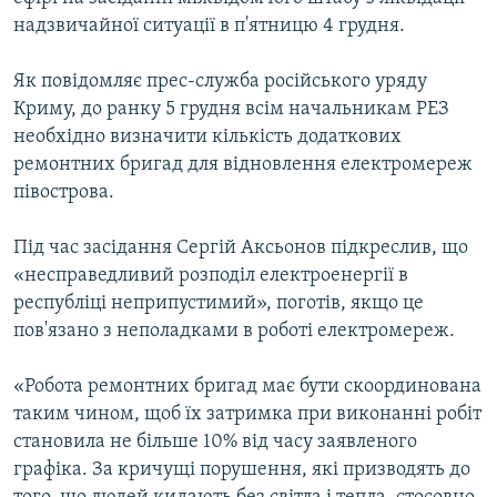
ВІДЕОУРОКИ «ELIFBE»
надзвичайної ситуації в п'ятницю 4 грудня.
Русский
СВІДЧЕННЯ ОКУПАЦІЇ
Qırımtatar
Як повідомляє прес-служба російського уряду
УКРАЇНСЬКА ПРОБЛЕМА КРИМУ
Криму, до ранку 5 грудня всім начальникам РЕЗ
необхідно визначити кількість додаткових
ДОЛУЧАЙСЯ!
ІНФОГРАФІКА
ремонтних бригад для відновлення електромереж
півострова.
Усі сайти RFE/RL
Під час засідання Сергій Аксьонов підкреслив, що
«несправедливий розподіл електроенергії в
республіці неприпустимий», поготів, якщо це
пов'язано з неполадками в роботі електромереж.
«Робота ремонтних бригад має бути скоординована
таким чином, щоб їх затримка при виконанні робіт
становила не більше 10% від часу заявленого
графіка. За кричущі порушення, які призводять до