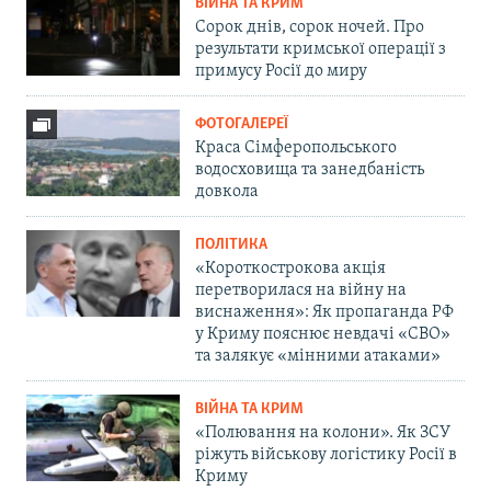
ВІЙНА ТА КРИМ
Сорок днів, сорок ночей. Про
результати кримської операції з
примусу Росії до миру
ФОТОГАЛЕРЕЇ
Краса Сімферопольського
водосховища та занедбаність
довкола
ПОЛІТИКА
«Короткострокова акція
перетворилася на війну на
виснаження»: Як пропаганда РФ
у Криму пояснює невдачі «СВО»
та залякує «мінними атаками»
ВІЙНА ТА КРИМ
«Полювання на колони». Як ЗСУ
ріжуть військову логістику Росії в
Криму