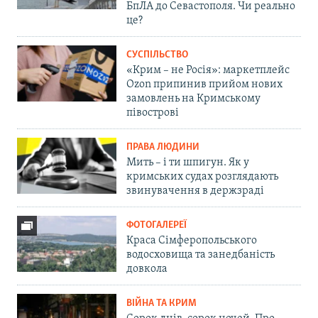
БпЛА до Севастополя. Чи реально
це?
СУСПІЛЬСТВО
«Крим – не Росія»: маркетплейс
Ozon припинив прийом нових
замовлень на Кримському
півострові
ПРАВА ЛЮДИНИ
Мить – і ти шпигун. Як у
кримських судах розглядають
звинувачення в держзраді
ФОТОГАЛЕРЕЇ
Краса Сімферопольського
водосховища та занедбаність
довкола
ВІЙНА ТА КРИМ