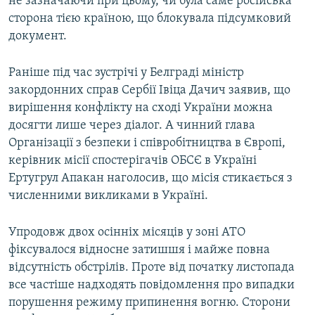
не зазначаючи при цьому, чи була саме російська
сторона тією країною, що блокувала підсумковий
документ.
Раніше під час зустрічі у Белграді міністр
закордонних справ Сербії Івіца Дачич заявив, що
вирішення конфлікту на сході України можна
досягти лише через діалог. А чинний глава
Організації з безпеки і співробітництва в Європі,
керівник місії спостерігачів ОБСЄ в Україні
Ертугрул Апакан наголосив, що місія стикається з
численними викликами в Україні.
Упродовж двох осінніх місяців у зоні АТО
фіксувалося відносне затишшя і майже повна
відсутність обстрілів. Проте від початку листопада
все частіше надходять повідомлення про випадки
порушення режиму припинення вогню. Сторони