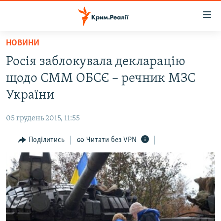
Доступність
посилання
Перейти
НОВИНИ
до
НОВИНИ
Росія заблокувала декларацію
основного
ВОДА.КРИМ
матеріалу
щодо СММ ОБСЄ – речник МЗС
ВІДЕО ТА ФОТО
Перейти
України
до
ПОЛІТИКА
основної
05 грудень 2015, 11:55
БЛОГИ
навігації
Перейти
Поділитись
Читати без VPN
ПОГЛЯД
до
ІНТЕРВ'Ю
пошуку
ВСЕ ЗА ДЕНЬ
СПЕЦПРОЕКТИ
ЯК ОБІЙТИ БЛОКУВАННЯ
ДЕПОРТАЦІЯ