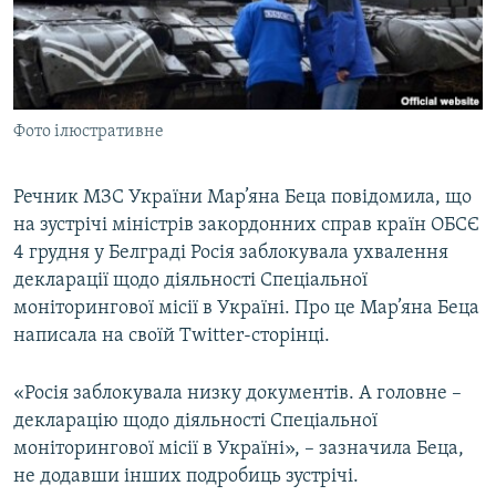
ВІДЕОУРОКИ «ELIFBE»
Русский
СВІДЧЕННЯ ОКУПАЦІЇ
Qırımtatar
УКРАЇНСЬКА ПРОБЛЕМА КРИМУ
Фото ілюстративне
ДОЛУЧАЙСЯ!
ІНФОГРАФІКА
Речник МЗС України Мар’яна Беца повідомила, що
на зустрічі міністрів закордонних справ країн ОБСЄ
Усі сайти RFE/RL
4 грудня у Белграді Росія заблокувала ухвалення
декларації щодо діяльності Спеціальної
моніторингової місії в Україні. Про це Мар’яна Беца
написала на своїй Twitter-сторінці.
«Росія заблокувала низку документів. А головне –
декларацію щодо діяльності Спеціальної
моніторингової місії в Україні», – зазначила Беца,
не додавши інших подробиць зустрічі.