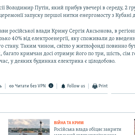
ії Володимир Путін, який прибув увечері в середу, 2 гр
 церемонії запуску першої нитки енергомосту з Кубані 
ави російської влади Криму Сергія Аксьонова, в регіон
изько 40% від електроенергії, яку споживали до введе
о стану. Таким чином, світло у житлофонді повинно б
м, багато кримчан досі отримує його по три, шість, сім 
 час, у деяких будинках електрика є цілодобово.
ь
Читати без VPN
Follow us
Print
ВІЙНА ТА КРИМ
Російська влада обіцяє закрити