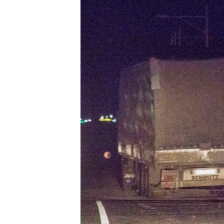
ВІДЕОУРОКИ «ELIFBE»
СВІДЧЕННЯ ОКУПАЦІЇ
УКРАЇНСЬКА ПРОБЛЕМА КРИМУ
ІНФОГРАФІКА