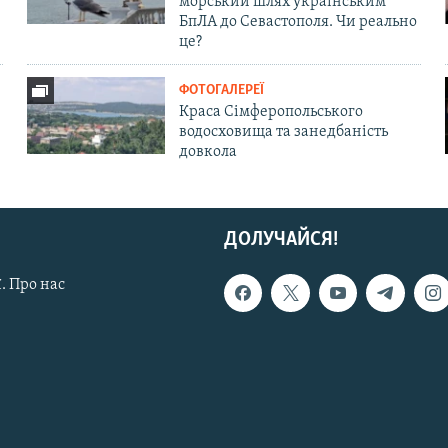
морський шлях українським
БпЛА до Севастополя. Чи реально
це?
ФОТОГАЛЕРЕЇ
Краса Сімферопольського
водосховища та занедбаність
довкола
ДОЛУЧАЙСЯ!
. Про нас