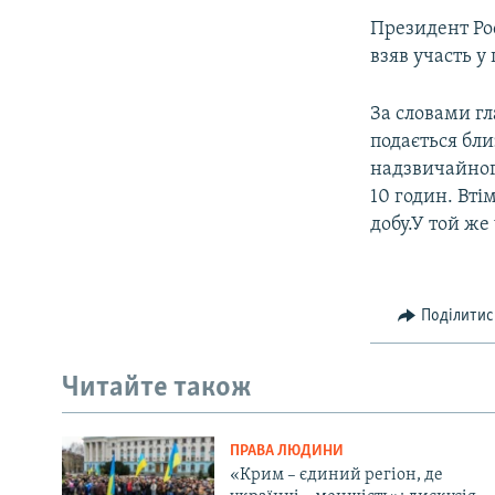
Президент Рос
взяв участь у
За словами гл
подається бл
надзвичайног
10 годин. Вті
добу.У той же
Поділитис
Читайте також
ПРАВА ЛЮДИНИ
«Крим – єдиний регіон, де