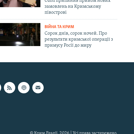
Ozon припинив прийом нових
замовлень на Кримському
півострові
ВІЙНА ТА КРИМ
Сорок днів, сорок ночей. Про
результати кримської операції з
примусу Росії до миру
© Крим.Реалії, 2026 | Усі права застережено.