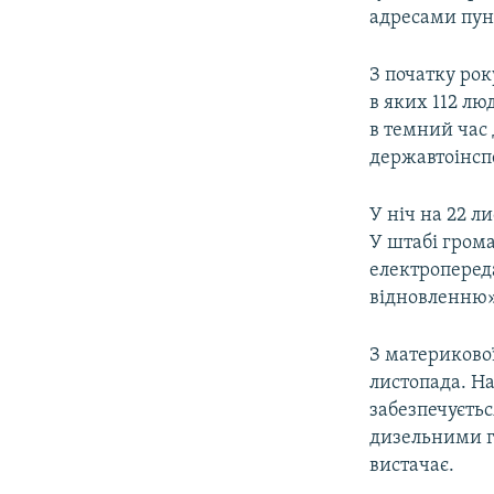
адресами пунк
З початку рок
в яких 112 лю
в темний час 
державтоінспе
У ніч на 22 л
У штабі грома
електропереда
відновленню»
З материкової
листопада. Н
забезпечуєть
дизельними г
вистачає.​