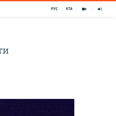
РУС
КТА
ти