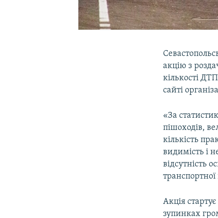
Севастопольсь
акцію з розда
кількості ДТП
сайті організа
«За статисти
пішоходів, ве
кількість пра
видимість і н
відсутність о
транспортної 
Акція стартує
зупинках гро