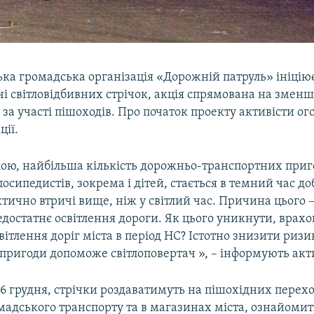
ка громадська організація «Дорожній патруль» ініцію
чі світловідбивних стрічок, акція спрямована на змен
 за участі пішоходів. Про початок проекту активісти ог
ції.
кою, найбільша кількість дорожньо-транспортних приг
лосипедистів, зокрема і дітей, стається в темний час доб
ктично втричі вище, ніж у світлий час. Причина цього 
едостатнє освітлення дороги. Як цього уникнути, врах
світлення доріг міста в період НС? Істотно знизити риз
пригоди допоможе світлоповертач », – інформують акт
 6 грудня, стрічки роздаватимуть на пішохідних перехо
мадського транспорту та в магазинах міста, ознайомит