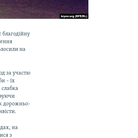
є благодійну
шення
олосили на
од за участю
и – їх
– слабка
овуючи
ик дорожньо-
ивісти.
дах, на
ися з