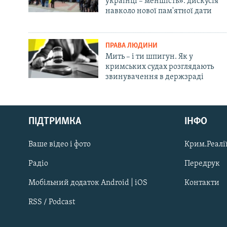
українці – меншість»: дискусія
навколо нової пам'ятної дати
ПРАВА ЛЮДИНИ
Мить – і ти шпигун. Як у
кримських судах розглядають
звинувачення в держзраді
Русский
ПІДТРИМКА
ІНФО
Qırımtatar
Ваше відео і фото
Крим.Реалії
ДОЛУЧАЙСЯ!
Радіо
Передрук
Мобільний додаток Android | iOS
Контакти
RSS / Podcast
Усі сайти RFE/RL