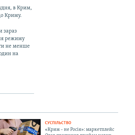
удня, в Крим,
до Криму.
и зараз
ння режиму
ути не менше
годин на
СУСПІЛЬСТВО
«Крим – не Росія»: маркетплейс