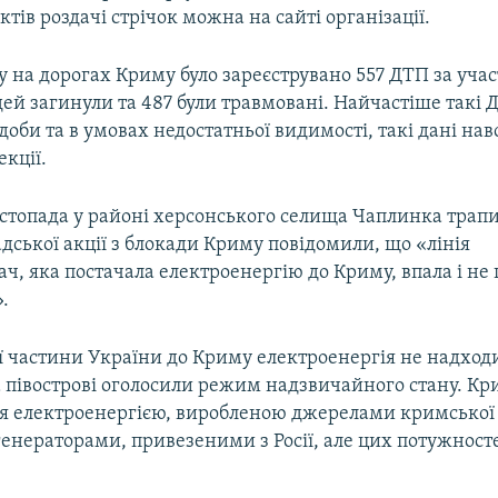
тів роздачі стрічок можна на сайті організації.
у на дорогах Криму було зареєструвано 557 ДТП за уча
дей загинули та 487 були травмовані. Найчастіше такі
доби та в умовах недостатньої видимості, такі дані нав
кції.
истопада у районі херсонського селища Чаплинка трап
дської акції з блокади Криму повідомили, що «лінія
ч, яка постачала електроенергію до Криму, впала і не 
.
 частини України до Криму електроенергія не надходит
а півострові оголосили режим надзвичайного стану. Кр
ся електроенергією, виробленою джерелами кримської 
енераторами, привезеними з Росії, але цих потужност