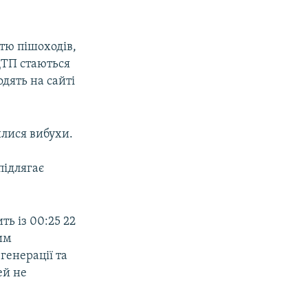
стю пішоходів,
 ДТП стаються
одять на сайті
илися вибухи.
підлягає
ь із 00:25 22
им
генерації та
ей не