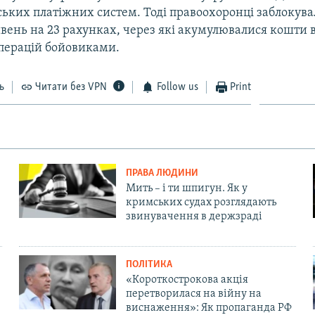
ських платіжних систем. Тоді правоохоронці заблокува
вень на 23 рахунках, через які акумулювалися кошти в
перацій бойовиками.
ь
Читати без VPN
Follow us
Print
ПРАВА ЛЮДИНИ
Мить – і ти шпигун. Як у
кримських судах розглядають
звинувачення в держзраді
ПОЛІТИКА
«Короткострокова акція
перетворилася на війну на
виснаження»: Як пропаганда РФ