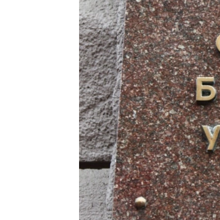
ВІДЕОУРОКИ «ELIFBE»
СВІДЧЕННЯ ОКУПАЦІЇ
УКРАЇНСЬКА ПРОБЛЕМА КРИМУ
ІНФОГРАФІКА