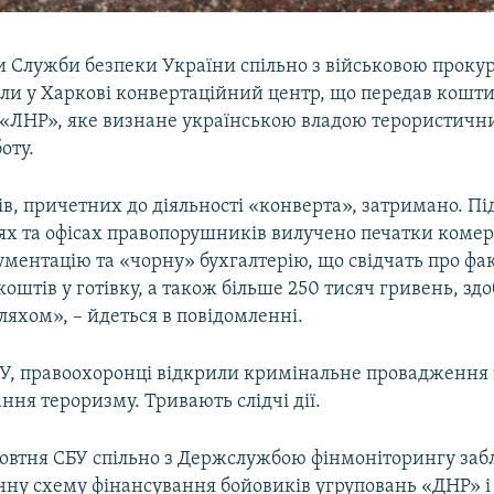
и Служби безпеки України спільно з військовою проку
али у Харкові конвертаційний центр, що передав кошт
«ЛНР», яке визнане українською владою терористичн
оту.
, причетних до діяльності «конверта», затримано. Пі
х та офісах правопорушників вилучено печатки коме
ументацію та «чорну» бухгалтерію, що свідчать про фа
оштів у готівку, а також більше 250 тисяч гривень, зд
яхом», – йдеться в повідомленні.
У, правоохоронці відкрили кримінальне провадження 
ння тероризму. Тривають слідчі дії.
овтня СБУ спільно з Держслужбою фінмоніторингу заб
нну схему фінансування бойовиків угруповань «ДНР» і