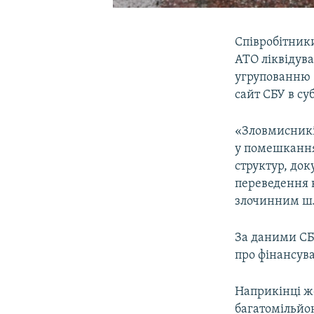
Співробітник
АТО ліквідув
угрупованню 
сайт СБУ в суб
«Зловмисників
у помешкання
структур, док
переведення к
злочинним шл
За даними СБ
про фінансува
Наприкінці ж
багатомільйо