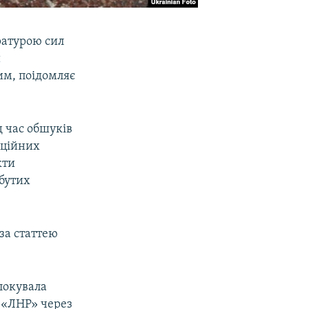
ратурою сил
и
им, поідомляє
д час обшуків
рційних
кти
обутих
за статтею
локувала
 «ЛНР» через