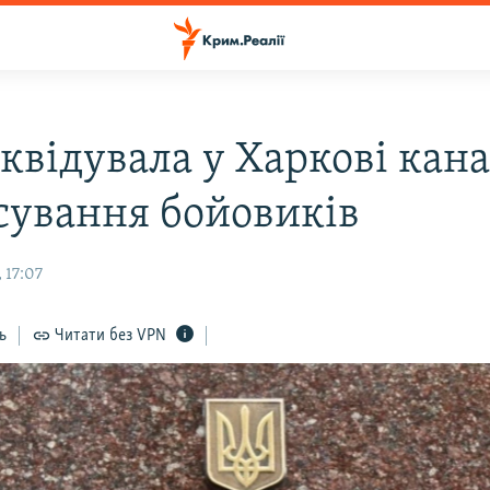
квідувала у Харкові кан
сування бойовиків
 17:07
ь
Читати без VPN