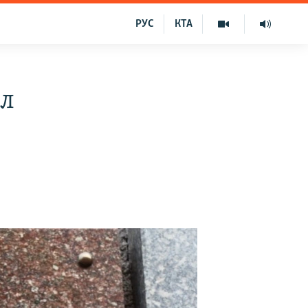
РУС
КТА
ал