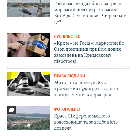
Російська влада обіцяє закрити
морський шлях українським
БпЛА до Севастополя. Чи реально
це?
СУСПІЛЬСТВО
«Крим – не Росія»: маркетплейс
Ozon припинив прийом нових
замовлень на Кримському
півострові
ПРАВА ЛЮДИНИ
Мить – і ти шпигун. Як у
кримських судах розглядають
звинувачення в держзраді
ФОТОГАЛЕРЕЇ
Краса Сімферопольського
водосховища та занедбаність
довкола