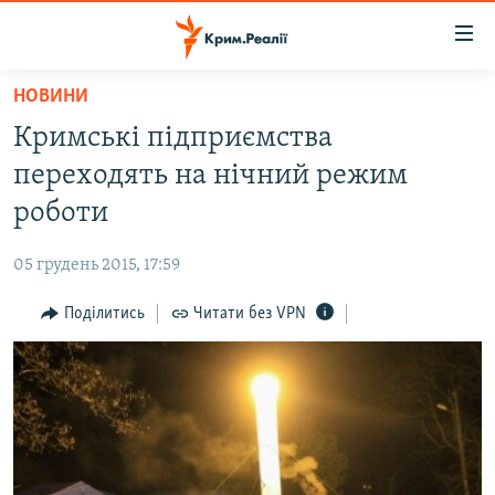
Доступність
посилання
Перейти
НОВИНИ
до
НОВИНИ
Кримські підприємства
основного
ВОДА.КРИМ
матеріалу
переходять на нічний режим
ВІДЕО ТА ФОТО
Перейти
роботи
до
ПОЛІТИКА
основної
05 грудень 2015, 17:59
БЛОГИ
навігації
Перейти
Поділитись
Читати без VPN
ПОГЛЯД
до
ІНТЕРВ'Ю
пошуку
ВСЕ ЗА ДЕНЬ
СПЕЦПРОЕКТИ
ЯК ОБІЙТИ БЛОКУВАННЯ
ДЕПОРТАЦІЯ