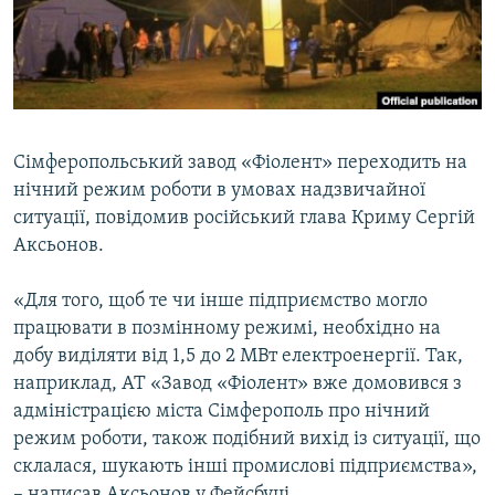
ВІДЕОУРОКИ «ELIFBE»
Русский
СВІДЧЕННЯ ОКУПАЦІЇ
Qırımtatar
УКРАЇНСЬКА ПРОБЛЕМА КРИМУ
ДОЛУЧАЙСЯ!
ІНФОГРАФІКА
Сімферопольський завод «Фіолент» переходить на
нічний режим роботи в умовах надзвичайної
ситуації, повідомив російський глава Криму Сергій
Усі сайти RFE/RL
Аксьонов.
«Для того, щоб те чи інше підприємство могло
працювати в позмінному режимі, необхідно на
добу виділяти від 1,5 до 2 МВт електроенергії. Так,
наприклад, АТ «Завод «Фіолент» вже домовився з
адміністрацією міста Сімферополь про нічний
режим роботи, також подібний вихід із ситуації, що
склалася, шукають інші промислові підприємства»,
– написав Аксьонов у Фейсбуці.