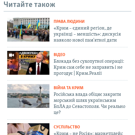
Читайте також
ПРАВА ЛЮДИНИ
«Крим – єдиний регіон, де
українці – меншість»: дискусія
навколо нової пам'ятної дати
ВІДЕО
Блокада без сухопутної операції:
Крим сам себе не заправить і не
прогодує | Крим.Реалії
ВІЙНА ТА КРИМ
Російська влада обіцяє закрити
морський шлях українським
БпЛА до Севастополя. Чи реально
це?
СУСПІЛЬСТВО
«Крим – не Росія»: маркетплейс