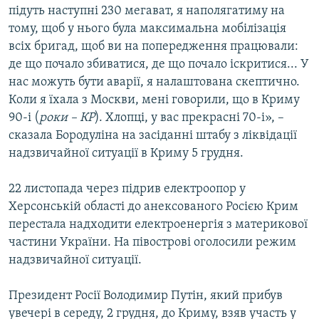
підуть наступні 230 мегават, я наполягатиму на
тому, щоб у нього була максимальна мобілізація
всіх бригад, щоб ви на попередження працювали:
де що почало збиватися, де що почало іскритися... У
нас можуть бути аварії, я налаштована скептично.
Коли я їхала з Москви, мені говорили, що в Криму
90-і (
роки – КР
). Хлопці, у вас прекрасні 70-і», –
сказала Бородуліна на засіданні штабу з ліквідації
надзвичайної ситуації в Криму 5 грудня.
22 листопада через підрив електроопор у
Херсонській області до анексованого Росією Крим
перестала надходити електроенергія з материкової
частини України. На півострові оголосили режим
надзвичайної ситуації.
Президент Росії Володимир Путін, який прибув
увечері в середу, 2 грудня, до Криму, взяв участь у