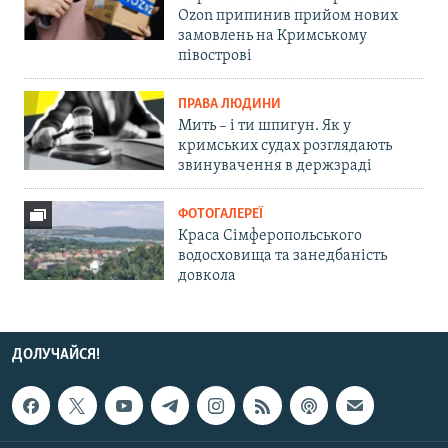
Ozon припинив прийом нових
замовлень на Кримському
півострові
ПРАВА ЛЮДИНИ
Мить – і ти шпигун. Як у
кримських судах розглядають
звинувачення в держзраді
ФОТОГАЛЕРЕЇ
Краса Сімферопольського
водосховища та занедбаність
довкола
ДОЛУЧАЙСЯ!