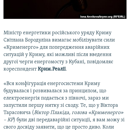
ВІДЕОУРОКИ «ELIFBE»
Русский
СВІДЧЕННЯ ОКУПАЦІЇ
Qırımtatar
УКРАЇНСЬКА ПРОБЛЕМА КРИМУ
Міністр енергетики російського уряду Криму
ДОЛУЧАЙСЯ!
ІНФОГРАФІКА
Світлана Бородуліна вимагає мобілізувати сили
«Крименерго» для попередження аварійних
ситуацій у Криму, які можливі після введення
другої черги енергомосту з Кубані, повідомляє
Усі сайти RFE/RL
кореспондент
Крим.Реалії
.
«Вся конфігурація енергосистеми Криму
будувалася і розвивалася за принципом, що
електроенергія подається з півночі, зараз ми
запустили першу нитку зі сходу. Те, що у Віктора
Тарасовича (
Віктор Плакіда, голова «Крименерго»
– КР
) були дві передаварійні ситуації, я вам можу зі
свого досвіду заявити, що це просто диво. Коли