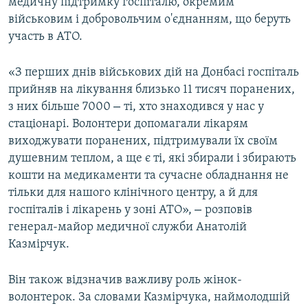
медичну підтримку госпіталю, окремим
військовим і добровольчим о'єднанням, що беруть
участь в АТО.
«З перших днів військових дій на Донбасі госпіталь
прийняв на лікування близько 11 тисяч поранених,
–
з них більше 7000
ті, хто знаходився у нас у
стаціонарі. Волонтери допомагали лікарям
виходжувати поранених, підтримували їх своїм
душевним теплом, а ще є ті, які збирали і збирають
кошти на медикаменти та сучасне обладнання не
тільки для нашого клінічного центру, а й для
–
госпіталів і лікарень у зоні АТО»,
розповів
генерал-майор медичної служби Анатолій
Казмірчук.
Він також відзначив важливу роль жінок-
волонтерок. За словами Казмірчука, наймолодшій