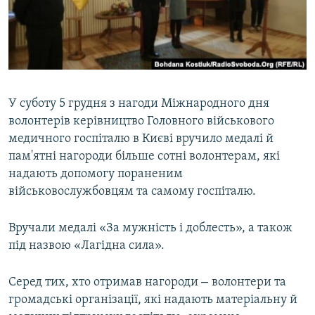
ВІДЕОУРОКИ «ELIFBE»
Русский
СВІДЧЕННЯ ОКУПАЦІЇ
Qırımtatar
УКРАЇНСЬКА ПРОБЛЕМА КРИМУ
ДОЛУЧАЙСЯ!
ІНФОГРАФІКА
У суботу 5 грудня з нагоди Міжнародного дня
волонтерів керівництво Головного військового
медичного госпіталю в Києві вручило медалі й
Усі сайти RFE/RL
пам'ятні нагороди більше сотні волонтерам, які
надають допомогу пораненим
військовослужбовцям та самому госпіталю.
Вручали медалі «За мужність і доблесть», а також
під назвою «Лагідна сила».
–
Серед тих, хто отримав нагороди
волонтери та
громадські організації, які надають матеріальну й