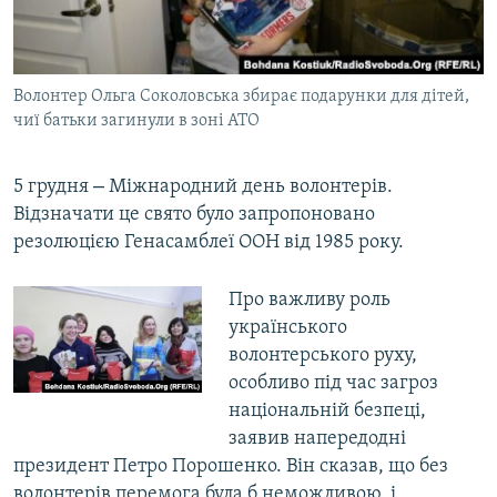
Волонтер Ольга Соколовська збирає подарунки для дітей,
чиї батьки загинули в зоні АТО
–
5 грудня
Міжнародний день волонтерів.
Відзначати це свято було запропоновано
резолюцією Генасамблеї ООН від 1985 року.
Про важливу роль
українського
волонтерського руху,
особливо під час загроз
національній безпеці,
заявив напередодні
президент Петро Порошенко. Він сказав, що без
волонтерів перемога була б неможливою, і