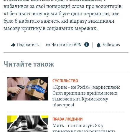
вибачився за свої попередні слова про волонтерів:
«І без цього внеску ми б усе одно перемогли, але
було б набагато важче», які відразу викликали
масову критику в соціальних мережах.
Поділитись
Читати без VPN
Follow us
Читайте також
СУСПІЛЬСТВО
«Крим – не Росія»: маркетплейс
Ozon припинив прийом нових
замовлень на Кримському
півострові
ПРАВА ЛЮДИНИ
Мить – і ти шпигун. Як у
кримських судах розглядають