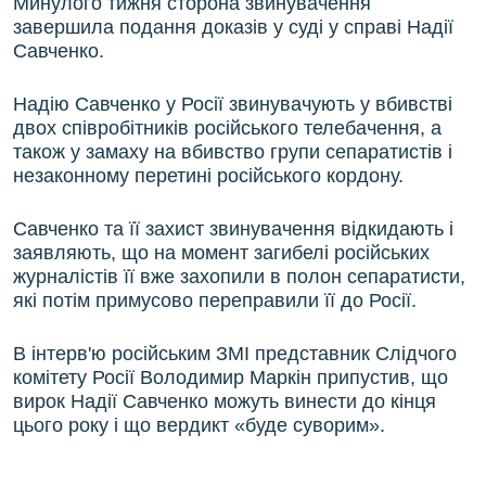
Минулого тижня сторона звинувачення
завершила подання доказів у суді у справі Надії
Савченко.
Надію Савченко у Росії звинувачують у вбивстві
двох співробітників російського телебачення, а
також у замаху на вбивство групи сепаратистів і
незаконному перетині російського кордону.
Савченко та її захист звинувачення відкидають і
заявляють, що на момент загибелі російських
журналістів її вже захопили в полон сепаратисти,
які потім примусово переправили її до Росії.
В інтерв'ю російським ЗМІ представник Слідчого
комітету Росії Володимир Маркін припустив, що
вирок Надії Савченко можуть винести до кінця
цього року і що вердикт «буде суворим».