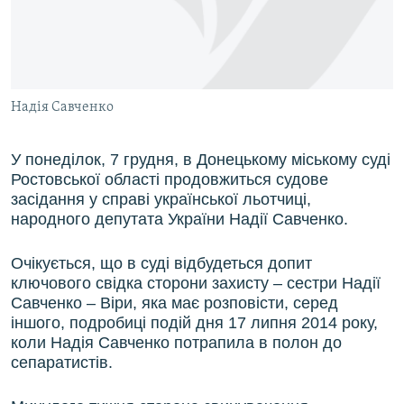
ВІДЕОУРОКИ «ELIFBE»
Русский
СВІДЧЕННЯ ОКУПАЦІЇ
Qırımtatar
УКРАЇНСЬКА ПРОБЛЕМА КРИМУ
Надія Савченко
ДОЛУЧАЙСЯ!
ІНФОГРАФІКА
У понеділок, 7 грудня, в Донецькому міському суді
Ростовської області продовжиться судове
Усі сайти RFE/RL
засідання у справі української льотчиці,
народного депутата України Надії Савченко.
Очікується, що в суді відбудеться допит
ключового свідка сторони захисту – сестри Надії
Савченко – Віри, яка має розповісти, серед
іншого, подробиці подій дня 17 липня 2014 року,
коли Надія Савченко потрапила в полон до
сепаратистів.