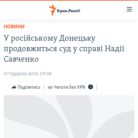
Доступність
посилання
Перейти
НОВИНИ
до
НОВИНИ
У російському Донецьку
основного
ВОДА.КРИМ
матеріалу
продовжиться суд у справі Надії
ВІДЕО ТА ФОТО
Перейти
Савченко
до
ПОЛІТИКА
основної
07 грудень 2015, 09:38
БЛОГИ
навігації
Перейти
Поділитись
Читати без VPN
ПОГЛЯД
до
ІНТЕРВ'Ю
пошуку
ВСЕ ЗА ДЕНЬ
СПЕЦПРОЕКТИ
ЯК ОБІЙТИ БЛОКУВАННЯ
ДЕПОРТАЦІЯ