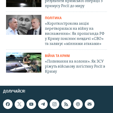
результати кримської операції з
примусу Росії до миру
ПОЛІТИКА
«Короткострокова акція
перетворилася на війну на
виснаження»: Як пропаганда РФ
у Криму пояснює невдачі «СВО»
та залякує «мінними атаками»
ВІЙНА ТА КРИМ
«Полювання на колони». Як ЗСУ
ріжуть військову логістику Росії в
Криму
ДОЛУЧАЙСЯ!