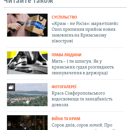
Читайте також
СУСПІЛЬСТВО
«Крим – не Росія»: маркетплейс
Ozon припинив прийом нових
замовлень на Кримському
півострові
ПРАВА ЛЮДИНИ
Мить – і ти шпигун. Як у
кримських судах розглядають
звинувачення в держзраді
ФОТОГАЛЕРЕЇ
Краса Сімферопольського
водосховища та занедбаність
довкола
ВІЙНА ТА КРИМ
Сорок днів, сорок ночей. Про