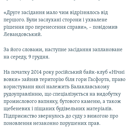
ВІДЕОУРОКИ «ELIFBE»
Русский
«Друге засідання мало чим відрізнялось від
СВІДЧЕННЯ ОКУПАЦІЇ
першого. Були заслухані сторони і ухвалене
Qırımtatar
УКРАЇНСЬКА ПРОБЛЕМА КРИМУ
рішення про перенесення справи», – повідомив
Левандовський.
ДОЛУЧАЙСЯ!
ІНФОГРАФІКА
За його словами, наступне засідання заплановане
на середу, 9 грудня.
Усі сайти RFE/RL
На початку 2014 року російський байк-клуб «Нічні
вовки» зайняв територію біля гори Гасфорта, право
користуванн якої належить Балаклавському
рудоуправлінню, що спеціалізується на видобутку
промислового вапняку, бутового каменю, а також
щебеневих і піщаних будівельних матеріалів.
Підприємство звернулось до суду з вимогою про
поновлення незаконно порушених прав.