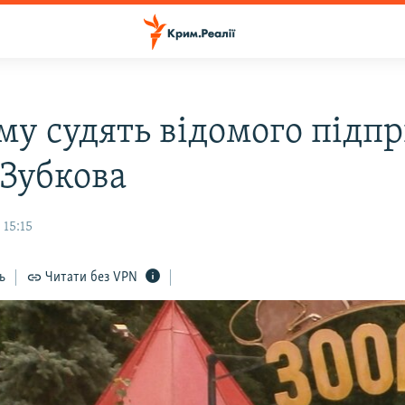
му судять відомого підп
 Зубкова
 15:15
ь
Читати без VPN