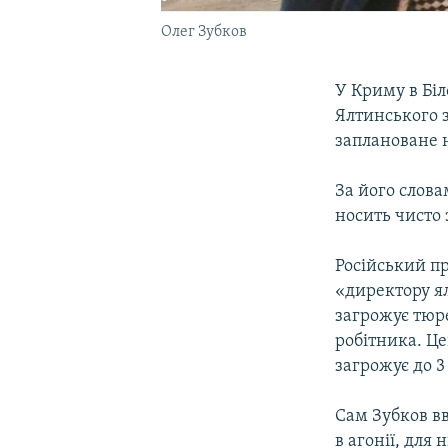
Олег Зубков
У Криму в Біл
Ялтинського з
заплановане н
За його слова
носить чисто
Російський п
«директору ял
загрожує тюре
робітника. Це
загрожує до 3
Сам Зубков вв
в агонії, для