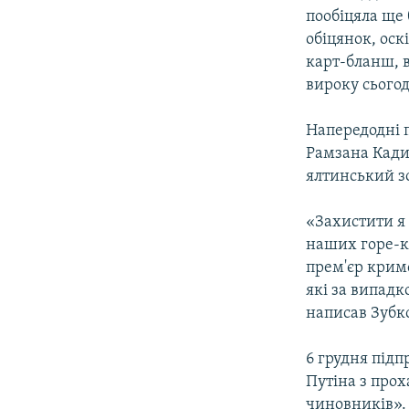
пообіцяла ще 
обіцянок, ос
карт-бланш, в
вироку сьогод
Напередодні 
Рамзана Кадир
ялтинський зо
«Захистити я 
наших горе-ке
прем'єр крим
які за випадк
написав Зубк
6 грудня підп
Путіна з прох
чиновників».