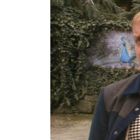
ВІДЕОУРОКИ «ELIFBE»
СВІДЧЕННЯ ОКУПАЦІЇ
УКРАЇНСЬКА ПРОБЛЕМА КРИМУ
ІНФОГРАФІКА