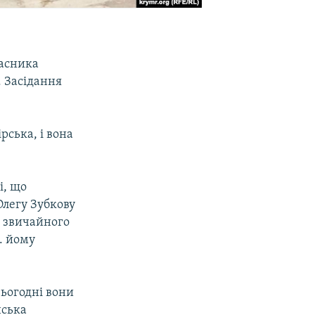
ласника
. Засідання
рська, і вона
і, що
Олегу Зубкову
– звичайного
.. йому
Сьогодні вони
нська