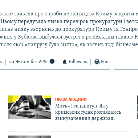
в вже заявляв про спроби керівництва Криму закрити й
. Цьому передувала низка перевірок прокуратури і вет
писав низку звернень до прокуратури Криму та Генпрок
авня у Зубкова відбулася зустріч з російським главою
ісля якої «напругу було знято», як заявив тоді бізнесме
ь
Читати без VPN
Follow us
Print
ПРАВА ЛЮДИНИ
Мить – і ти шпигун. Як у
кримських судах розглядають
звинувачення в держзраді