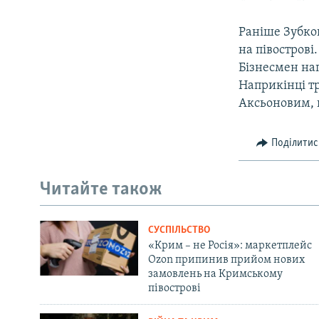
Раніше Зубко
на півострові
Бізнесмен на
Наприкінці тр
Аксьоновим, п
Поділитис
Читайте також
СУСПІЛЬСТВО
«Крим – не Росія»: маркетплейс
Ozon припинив прийом нових
замовлень на Кримському
півострові