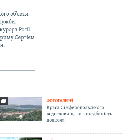
ого об'єкти
служби.
урора Росії.
 Криму Сергієм
н.
ФОТОГАЛЕРЕЇ
Краса Сімферопольського
водосховища та занедбаність
довкола