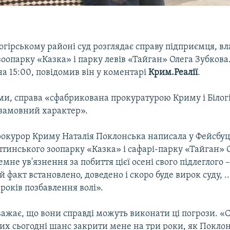
огірському районі суд розглядає справу підприємця, в
оопарку «Казка» і парку левів «Тайган» Олега Зубкова
а 15:00, повідомив він у коментарі
Крим.Реалії
.
ми, справа «сфабрикована прокуратурою Криму і Білогі
 замовний характер».
рокурор Криму Наталія Поклонська написала у Фейсбуц
тинського зоопарку «Казка» і сафарі-парку «Тайган» 
мне ув'язнення за побиття цієї осені свого підлеглого 
й факт встановлено, доведено і скоро буде вирок суду, .
 років позбавлення волі».
ажає, що вони справді можуть виконати ці погрози. «
 них сьогодні шанс закрити мене на три роки, як Покло