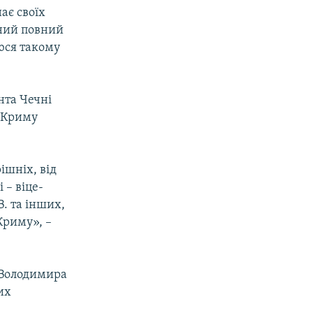
ає своїх
аний повний
уюся такому
нта Чечні
у Криму
ішніх, від
 – віце-
. та інших,
Криму», –
ї Володимира
их