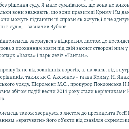
без рішення суду. Я мало сумніваюся, що вона не викон
кільки вони вважають, що вони правителі Криму і їм д
они можуть підганяти ці справи як хочуть,і я не здив
ні в суді», – зазначив Зубков.
підприємець звернувся з відкритим листом до президе
ова з проханням взяти під свій захист створені ним 
опарк «Казка» і парк левів «Тайган».
прошу їх не від зовнішніх ворогів, а, на жаль, від внутр
рівників, таких як С. Аксьонов – глава Криму, Н. Янакі
ського уряду, Шеремент М.С., прокурор Поклонська Н.В
овим збігом подій весни 2014 року стали керівниками 
ов.
риємець також звернувся з листом до президента Росі
анням «врятувати» його об'єкти від свавілля «кримськ