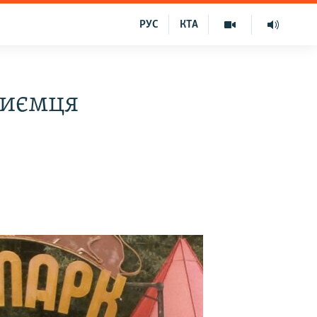
РУС
КТА
риємця