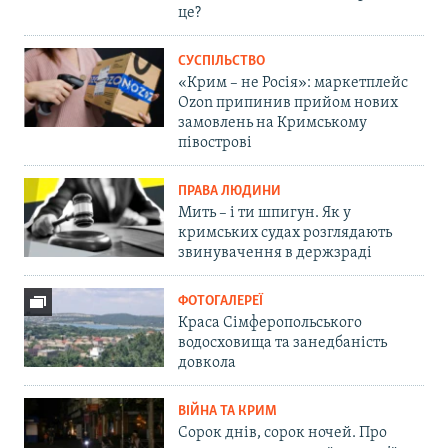
це?
СУСПІЛЬСТВО
«Крим – не Росія»: маркетплейс
Ozon припинив прийом нових
замовлень на Кримському
півострові
ПРАВА ЛЮДИНИ
Мить – і ти шпигун. Як у
кримських судах розглядають
звинувачення в держзраді
ФОТОГАЛЕРЕЇ
Краса Сімферопольського
водосховища та занедбаність
довкола
ВІЙНА ТА КРИМ
Сорок днів, сорок ночей. Про