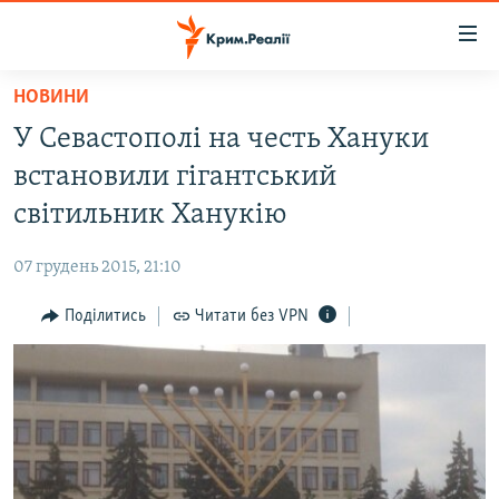
Доступність
посилання
Перейти
НОВИНИ
до
НОВИНИ
У Севастополі на честь Хануки
основного
ВОДА.КРИМ
матеріалу
встановили гігантський
ВІДЕО ТА ФОТО
Перейти
світильник Ханукію
до
ПОЛІТИКА
основної
07 грудень 2015, 21:10
БЛОГИ
навігації
Перейти
Поділитись
Читати без VPN
ПОГЛЯД
до
ІНТЕРВ'Ю
пошуку
ВСЕ ЗА ДЕНЬ
СПЕЦПРОЕКТИ
ЯК ОБІЙТИ БЛОКУВАННЯ
ДЕПОРТАЦІЯ