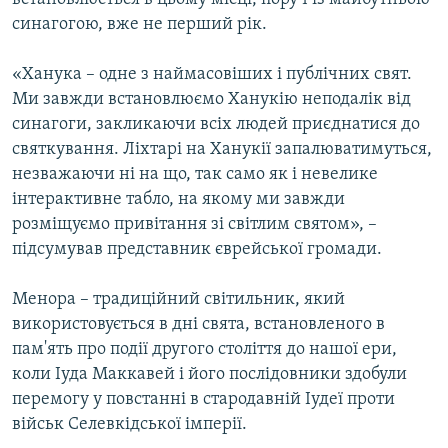
синагогою, вже не перший рік.
«Ханука – одне з наймасовіших і публічних свят.
Ми завжди встановлюємо Ханукію неподалік від
синагоги, закликаючи всіх людей приєднатися до
святкування. Ліхтарі на Ханукії запалюватимуться,
незважаючи ні на що, так само як і невелике
інтерактивне табло, на якому ми завжди
розміщуємо привітання зі світлим святом», –
підсумував представник єврейської громади.
Менора – традиційний світильник, який
використовується в дні свята, встановленого в
пам'ять про події другого століття до нашої ери,
коли Іуда Маккавей і його послідовники здобули
перемогу у повстанні в стародавній Іудеї проти
військ Селевкідської імперії.