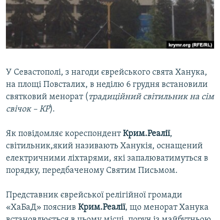
ВІДЕОУРОКИ «ELIFBE»
Русский
СВІДЧЕННЯ ОКУПАЦІЇ
Qırımtatar
УКРАЇНСЬКА ПРОБЛЕМА КРИМУ
ДОЛУЧАЙСЯ!
ІНФОГРАФІКА
У Севастополі, з нагоди єврейського свята Ханука,
на площі Повсталих, в неділю 6 грудня встановили
святковий менорат (
традиційний світильник на сім
Усі сайти RFE/RL
свічок – КР
).
Як повідомляє кореспондент
Крим.Реалії
,
світильник,який називають Ханукія, оснащений
електричними ліхтарями, які запалюватимуться в
порядку, передбаченому Святим Письмом.
Представник єврейської релігійної громади
«ХаБаД» пояснив
Крим.Реалії
, що менорат Ханука
встановлюється в цьому місці, поруч із майбутньою