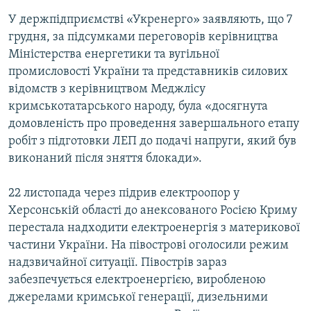
У держпідприємстві «Укренерго» заявляють, що 7
грудня, за підсумками переговорів керівництва
Міністерства енергетики та вугільної
промисловості України та представників силових
відомств з керівництвом Меджлісу
кримськотатарського народу, була «досягнута
домовленість про проведення завершального етапу
робіт з підготовки ЛЕП до подачі напруги, який був
виконаний після зняття блокади».
22 листопада через підрив електроопор у
Херсонській області до анексованого Росією Криму
перестала надходити електроенергія з материкової
частини України. На півострові оголосили режим
надзвичайної ситуації. Півострів зараз
забезпечується електроенергією, виробленою
джерелами кримської генерації, дизельними