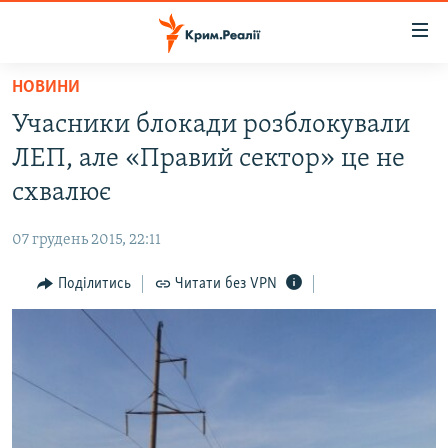
Доступність
посилання
Перейти
НОВИНИ
до
НОВИНИ
Учасники блокади розблокували
основного
ВОДА.КРИМ
матеріалу
ЛЕП, але «Правий сектор» це не
ВІДЕО ТА ФОТО
Перейти
схвалює
до
ПОЛІТИКА
основної
07 грудень 2015, 22:11
БЛОГИ
навігації
Перейти
Поділитись
Читати без VPN
ПОГЛЯД
до
ІНТЕРВ'Ю
пошуку
ВСЕ ЗА ДЕНЬ
СПЕЦПРОЕКТИ
ЯК ОБІЙТИ БЛОКУВАННЯ
ДЕПОРТАЦІЯ