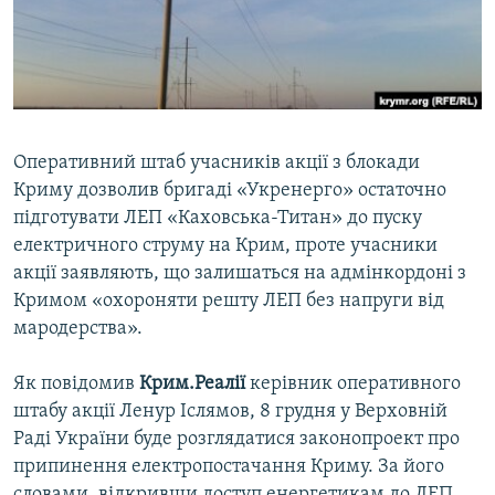
ВІДЕОУРОКИ «ELIFBE»
Русский
СВІДЧЕННЯ ОКУПАЦІЇ
Qırımtatar
УКРАЇНСЬКА ПРОБЛЕМА КРИМУ
ДОЛУЧАЙСЯ!
ІНФОГРАФІКА
Оперативний штаб учасників акції з блокади
Криму дозволив бригаді «Укренерго» остаточно
підготувати ЛЕП «Каховська-Титан» до пуску
Усі сайти RFE/RL
електричного струму на Крим, проте учасники
акції заявляють, що залишаться на адмінкордоні з
Кримом «охороняти решту ЛЕП без напруги від
мародерства».
Як повідомив
Крим.Реалії
керівник оперативного
штабу акції Ленур Іслямов, 8 грудня у Верховній
Раді України буде розглядатися законопроект про
припинення електропостачання Криму. За його
словами, відкривши доступ енергетикам до ЛЕП