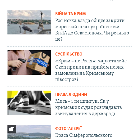
ВІЙНА ТА КРИМ
Російська влада обіцяє закрити
морський шлях українським
БпЛА до Севастополя. Чи реально
це?
СУСПІЛЬСТВО
«Крим – не Росія»: маркетплейс
Ozon припинив прийом нових
замовлень на Кримському
півострові
ПРАВА ЛЮДИНИ
Мить – і ти шпигун. Як у
кримських судах розглядають
звинувачення в держзраді
ФОТОГАЛЕРЕЇ
Краса Сімферопольського