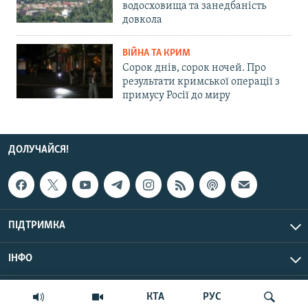
водосховища та занедбаність
довкола
ВІЙНА ТА КРИМ
Сорок днів, сорок ночей. Про
результати кримської операції з
примусу Росії до миру
ДОЛУЧАЙСЯ!
ПІДТРИМКА
ІНФО
© Крим.Реалії, 2026 | Усі права застережено.
КТА
РУС