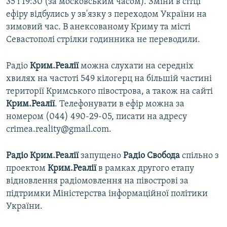
35 і 19:30 (за московським часом). Зміни в сітці
ефіру відбулись у зв'язку з переходом України на
зимовий час. В анексованому Криму та місті
Севастополі стрілки годинника не переводили.
Радіо
Крим.Реалії
можна слухати на середніх
хвилях на частоті 549 кілогерц на більшій частині
території Кримського півострова, а також на сайті
Крим.Реалії
. Телефонувати в ефір можна за
номером (044) 490-29-05, писати на адресу
crimea.reality@gmail.com.
Радіо Крим.Реалії
запущено
Радіо Свобода
спільно з
проектом
Крим.Реалії
в рамках другого етапу
відновлення радіомовлення на півострові за
підтримки Міністерства інформаційної політики
України.