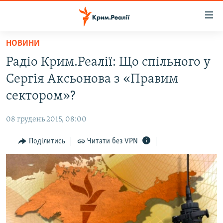
Доступність
посилання
Перейти
НОВИНИ
до
НОВИНИ
Радіо Крим.Реалії: Що спільного у
основного
ВОДА.КРИМ
матеріалу
Сергія Аксьонова з «Правим
ВІДЕО ТА ФОТО
Перейти
сектором»?
до
ПОЛІТИКА
основної
08 грудень 2015, 08:00
БЛОГИ
навігації
Перейти
Поділитись
Читати без VPN
ПОГЛЯД
до
ІНТЕРВ'Ю
пошуку
ВСЕ ЗА ДЕНЬ
СПЕЦПРОЕКТИ
ЯК ОБІЙТИ БЛОКУВАННЯ
ДЕПОРТАЦІЯ