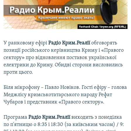
ВІДЕОУРОКИ «ELIFBE»
Русский
СВІДЧЕННЯ ОКУПАЦІЇ
Qırımtatar
УКРАЇНСЬКА ПРОБЛЕМА КРИМУ
ДОЛУЧАЙСЯ!
ІНФОГРАФІКА
У ранковому ефірі
Радіо Крим.Реалії
обговорять
позиції російського керівництва Криму і «Правого
сектору» про відновлення поставок української
Усі сайти RFE/RL
електрики до Криму. Обидві сторони висловились
проти цього.
Біля мікрофону – Павло Новіков. Гості ефіру – голова
Меджлісу кримськотатарського народу Рефат
Чубаров і представник «Правого сектору».
Програма
Радіо Крим.Реалії
виходить з понеділка
по п'ятницю о 8:35 і 18:30 (за київським часом) / 9: