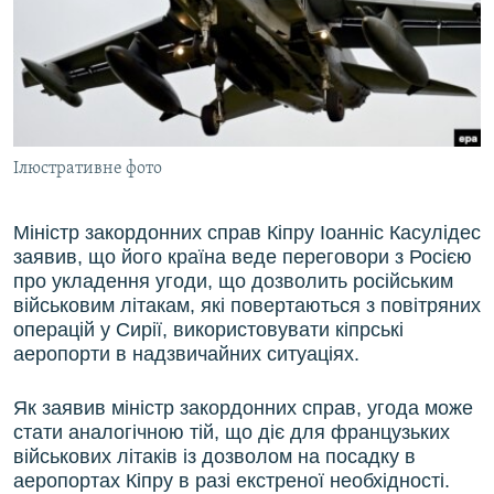
ВІДЕОУРОКИ «ELIFBE»
Русский
СВІДЧЕННЯ ОКУПАЦІЇ
Qırımtatar
УКРАЇНСЬКА ПРОБЛЕМА КРИМУ
ДОЛУЧАЙСЯ!
ІНФОГРАФІКА
Ілюстративне фото
Міністр закордонних справ Кіпру Іоанніс Касулідес
Усі сайти RFE/RL
заявив, що його країна веде переговори з Росією
про укладення угоди, що дозволить російським
військовим літакам, які повертаються з повітряних
операцій у Сирії, використовувати кіпрські
аеропорти в надзвичайних ситуаціях.
Як заявив міністр закордонних справ, угода може
стати аналогічною тій, що діє для французьких
військових літаків із дозволом на посадку в
аеропортах Кіпру в разі екстреної необхідності.