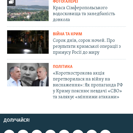
ФОТОГАЛЕРЕЇ
Краса Сімферопольського
водосховища та занедбаність
довкола
ВІЙНА ТА КРИМ
Сорок днів, сорок ночей. Про
результати кримської операції з
примусу Росії до миру
ПОЛІТИКА
«Короткострокова акція
перетворилася на війну на
виснаження»: Як пропаганда РФ
у Криму пояснює невдачі «СВО»
та залякує «мінними атаками»
ДОЛУЧАЙСЯ!