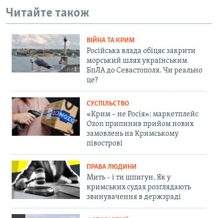
Читайте також
ВІЙНА ТА КРИМ
Російська влада обіцяє закрити
морський шлях українським
БпЛА до Севастополя. Чи реально
це?
СУСПІЛЬСТВО
«Крим – не Росія»: маркетплейс
Ozon припинив прийом нових
замовлень на Кримському
півострові
ПРАВА ЛЮДИНИ
Мить – і ти шпигун. Як у
кримських судах розглядають
звинувачення в держзраді