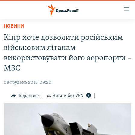
Доступність
посилання
Перейти
НОВИНИ
до
НОВИНИ
Кіпр хоче дозволити російським
основного
ВОДА.КРИМ
матеріалу
військовим літакам
ВІДЕО ТА ФОТО
Перейти
використовувати його аеропорти –
до
ПОЛІТИКА
МЗС
основної
БЛОГИ
навігації
08 грудень 2015, 09:20
Перейти
ПОГЛЯД
до
Поділитись
Читати без VPN
ІНТЕРВ'Ю
пошуку
ВСЕ ЗА ДЕНЬ
СПЕЦПРОЕКТИ
ЯК ОБІЙТИ БЛОКУВАННЯ
ДЕПОРТАЦІЯ