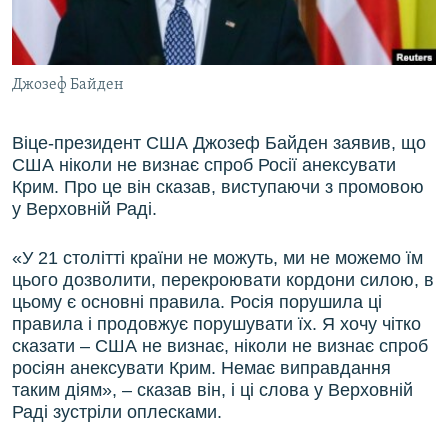
ВІДЕОУРОКИ «ELIFBE»
Русский
СВІДЧЕННЯ ОКУПАЦІЇ
Qırımtatar
Джозеф Байден
УКРАЇНСЬКА ПРОБЛЕМА КРИМУ
ДОЛУЧАЙСЯ!
ІНФОГРАФІКА
Віце-президент США Джозеф Байден заявив, що
США ніколи не визнає спроб Росії анексувати
Крим. Про це він сказав, виступаючи з промовою
у Верховній Раді.
Усі сайти RFE/RL
«У 21 столітті країни не можуть, ми не можемо їм
цього дозволити, перекроювати кордони силою, в
цьому є основні правила. Росія порушила ці
правила і продовжує порушувати їх. Я хочу чітко
сказати – США не визнає, ніколи не визнає спроб
росіян анексувати Крим. Немає виправдання
таким діям», – сказав він, і ці слова у Верховній
Раді зустріли оплесками.