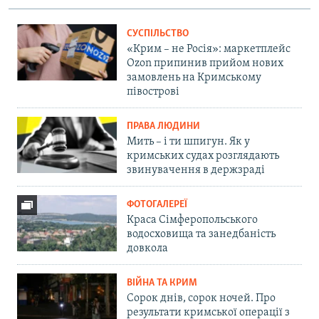
СУСПІЛЬСТВО
«Крим – не Росія»: маркетплейс
Ozon припинив прийом нових
замовлень на Кримському
півострові
ПРАВА ЛЮДИНИ
Мить – і ти шпигун. Як у
кримських судах розглядають
звинувачення в держзраді
ФОТОГАЛЕРЕЇ
Краса Сімферопольського
водосховища та занедбаність
довкола
ВІЙНА ТА КРИМ
Сорок днів, сорок ночей. Про
результати кримської операції з