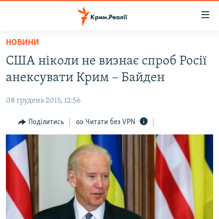
Доступність
посилання
Перейти
НОВИНИ
до
НОВИНИ
США ніколи не визнає спроб Росії
основного
ВОДА.КРИМ
матеріалу
анексувати Крим – Байден
ВІДЕО ТА ФОТО
Перейти
до
08 грудень 2015, 12:56
ПОЛІТИКА
основної
БЛОГИ
Поділитись
Читати без VPN
навігації
Перейти
ПОГЛЯД
до
ІНТЕРВ'Ю
пошуку
ВСЕ ЗА ДЕНЬ
СПЕЦПРОЕКТИ
ЯК ОБІЙТИ БЛОКУВАННЯ
ДЕПОРТАЦІЯ