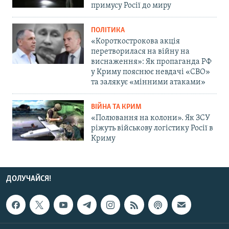
примусу Росії до миру
ПОЛІТИКА
«Короткострокова акція
перетворилася на війну на
виснаження»: Як пропаганда РФ
у Криму пояснює невдачі «СВО»
та залякує «мінними атаками»
ВІЙНА ТА КРИМ
«Полювання на колони». Як ЗСУ
ріжуть військову логістику Росії в
Криму
ДОЛУЧАЙСЯ!