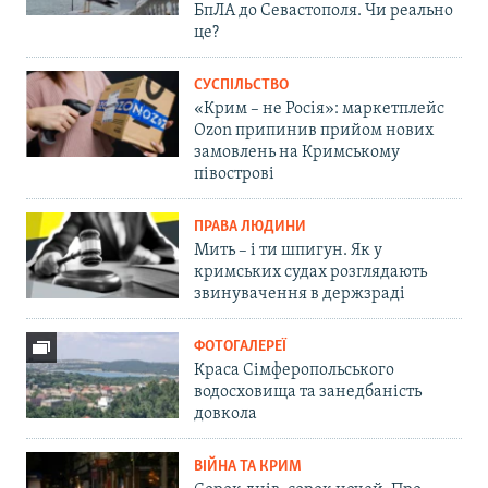
БпЛА до Севастополя. Чи реально
це?
СУСПІЛЬСТВО
«Крим – не Росія»: маркетплейс
Ozon припинив прийом нових
замовлень на Кримському
півострові
ПРАВА ЛЮДИНИ
Мить – і ти шпигун. Як у
кримських судах розглядають
звинувачення в держзраді
ФОТОГАЛЕРЕЇ
Краса Сімферопольського
водосховища та занедбаність
довкола
ВІЙНА ТА КРИМ