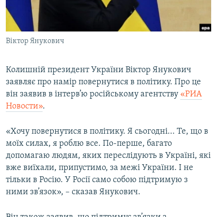
ВІДЕОУРОКИ «ELIFBE»
Русский
СВІДЧЕННЯ ОКУПАЦІЇ
Qırımtatar
Віктор Янукович
УКРАЇНСЬКА ПРОБЛЕМА КРИМУ
ДОЛУЧАЙСЯ!
ІНФОГРАФІКА
Колишній президент України Віктор Янукович
заявляє про намір повернутися в політику. Про це
він заявив в інтерв’ю російському агентству
«РИА
Усі сайти RFE/RL
Новости»
.
«Хочу повернутися в політику. Я сьогодні... Те, що в
моїх силах, я роблю все. По-перше, багато
допомагаю людям, яких переслідують в Україні, які
вже виїхали, припустимо, за межі України. І не
тільки в Росію. У Росії само собою підтримую з
ними зв’язок», – сказав Янукович.