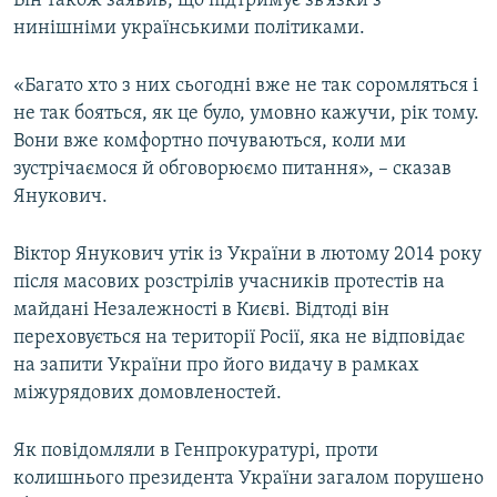
Він також заявив, що підтримує зв’язки з
нинішніми українськими політиками.
«Багато хто з них сьогодні вже не так соромляться і
не так бояться, як це було, умовно кажучи, рік тому.
Вони вже комфортно почуваються, коли ми
зустрічаємося й обговорюємо питання», – сказав
Янукович.
Віктор Янукович утік із України в лютому 2014 року
після масових розстрілів учасників протестів на
майдані Незалежності в Києві. Відтоді він
переховується на території Росії, яка не відповідає
на запити України про його видачу в рамках
міжурядових домовленостей.
Як повідомляли в Генпрокуратурі, проти
колишнього президента України загалом порушено