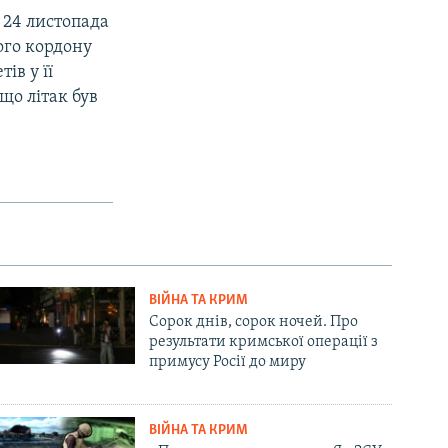
 24 листопада
ого кордону
ів у її
що літак був
ВІЙНА ТА КРИМ
Сорок днів, сорок ночей. Про
результати кримської операції з
примусу Росії до миру
ВІЙНА ТА КРИМ