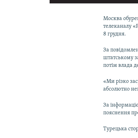
Москва обуре
телеканалу «Р
8 грудня.
За повідомле
штатському за
потім влада д
«Ми різко зас
абсолютно не
За інформаці
пояснення пре
Турецька стор