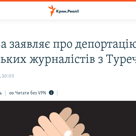
а заявляє про депортаці
ських журналістів з Тур
, 20:03
ь
Читати без VPN