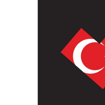
ВІДЕОУРОКИ «ELIFBE»
СВІДЧЕННЯ ОКУПАЦІЇ
УКРАЇНСЬКА ПРОБЛЕМА КРИМУ
ІНФОГРАФІКА