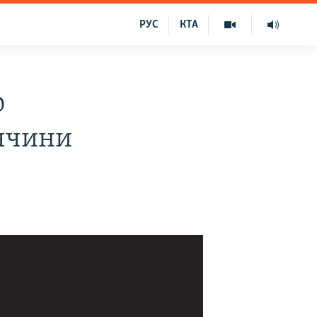
РУС
КТА
ю
еччини