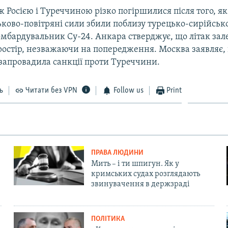
 Росією і Туреччиною різко погіршилися після того, як
ьково-повітряні сили збили поблизу турецько-сирійськ
мбардувальник Су-24. Анкара стверджує, що літак залет
остір, незважаючи на попередження. Москва заявляє, 
 запровадила санкції проти Туреччини.
ь
Читати без VPN
Follow us
Print
ПРАВА ЛЮДИНИ
Мить – і ти шпигун. Як у
кримських судах розглядають
звинувачення в держзраді
ПОЛІТИКА