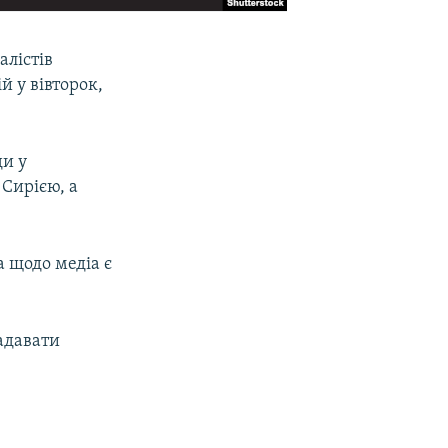
лістів
й у вівторок,
ди у
 Сирією, а
а щодо медіа є
адавати