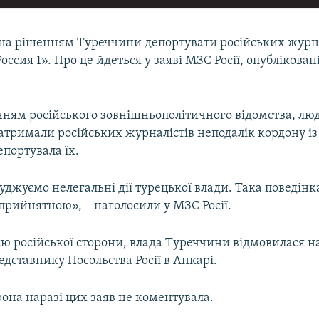
на рішенням Туреччини депортувати російських журна
оссия 1». Про це йдеться у заяві МЗС Росії, опубліковані
нням російського зовнішньополітичного відомства, лю
тримали російських журналістів неподалік кордону із
епортувала їх.
уджуємо нелегальні дії турецької влади. Така поведінк
прийнятною», – наголосили у МЗС Росії.
єю російської сторони, влада Туреччини відмовилася н
дставнику Посольства Росії в Анкарі.
она наразі цих заяв не коментувала.